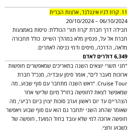
11. קרוז לניו אינגלנד, ארצות הברית
20/10/2024
–
06/10/2024
חבילה דרך חברת 'קרוז תור' הכוללת: טיסות באמצעות
חברת אל על, פנסיון מלא במהלך השייט. כולל תחבורה
מלאה, הדרכה, מיסים ודמי כניסה לאתרים.
6,349 דולרים לאדם
"חגי תשרי יוצאים השנה בתאריכים שמאפשרים חופשות
ארוכות מעבר לים", אומר
סימן עובדיה, מנכ"ל חברת
Cruise Tour
. "ראש השנה מתחבר עם סוף שבוע, מה
שמאפשר לצאת לחופשה בחו"ל מיום שלישי אחר
הצהריים עד יום ראשון וערב סוכות יצוין ביום רביעי, מה
שאומר שהחג השני יתחבר גם הוא עם סוף שבוע ויאפשר
חופשה ארוכה למי שלא עובד בחול המועד, חופשה של
כשבוע וחצי
.