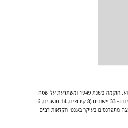
, הפרושה למרגלות רכס הגלבוע, הוקמה בשנת 1949 ומשתרעת על שטח
של כ - 250,000 דונם בהם מתגוררים 28,000 תושבים ב- 33 יישובים (8 קיבוצים, 14 מושבים, 6
ם). תושבי המועצה מתפרנסים בעיקר בענפי חקלאות רבים