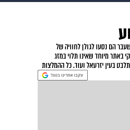
makoZ
בריאות
HIX
ספורט
כסף
הורים
עיצוב
ע
תשעה חודשים
מתכונים
פרויקטים מיוחדים
עבר הם נסעו לגולן לחוויה של
י באתר מיוחד שאינו תלוי במזג
תלבט בעין יזרעאל ועוד. כל ההמלצות
עקבו אחרינו בגוגל