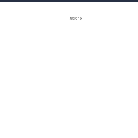
 הבית
אופנה
פרסומת