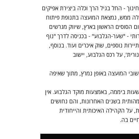
נוך - החל בגיל הרך וכלה ביצירת אפיקים
 אלה ממש, נמצאת המועצה בתנופת פיתוח
 הסוסים הראשון בארץ, שיווק מגרשים
י - "שער-הגלבוע" - בכניסה לדרך "נוף
יירות נוספים, שוק איכרים ועוד. בנוסף,
ת', על רכס הגלבוע, יישוב
ובי המועצה באופן נמרץ, מתוך שאיפה
ירותים הניתנים ע"י המועצה לתושב נגישים 24 שעות ביממה, באמצעות מוקד הגלבוע. אין
הותית בשנים האחרונות, והם נחושים
, על הקהילה האיכותית והייחודית
יים בה.