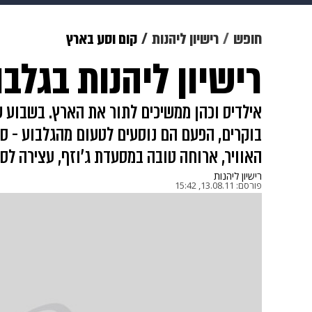
מוזיקה
תרבות
צבא וביטחון
חופש
רישיון ליהנות
קום וסע בארץ
רישיון ליהנות בגלבו
דיגיטל
גאווה
ויוה
משפט
אילדיס וכהן ממשיכים לתור את הארץ. בשבוע ש
בוקרים, הפעם הם נוסעים לטעום מהגלבוע - סק
האוויר, ארוחה טובה במסעדת ג'וזף, עצירה לס
רישיון ליהנות
פורסם:
13.08.11, 15:42