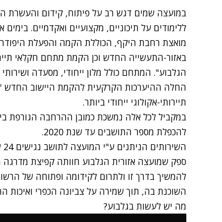
במועצה שמים דגש רב על פיתוח, קידום והעשרת החי
ללימודים על תיכוניים, מקצועיים ואקדמיים. בימים
מואצת רחבת היקף, הכוללת הקמה והפעלת היפודרום
באזור-התעשייה החדש וכן הקמת מתחם חקלאי תיירות
הגלבוע". המתחם כולל מלון ייחודי, מסעדה ושירותי ת
החלה ההיערכות הקרקעית להקמת היישוב החדש 'נורי
תיירותי-אקולוגי ייחודי ביותר.
במקביל לכל אלה נמשכת כמובן ההרחבה הגורפת ביש
להכפלת מספר התושבים עד שנת 2020.
הש
ספק שמועצה אזורית הגלבוע חוותה קפיצת מדרגה מ
להמשיך בדרך זו ולתרום לקידומה ופתוחה של הרשות
השוכנת בה, תוך שמירה על צביונה הכפרי ואיכות הח
מה יש לעשות בגלבוע?