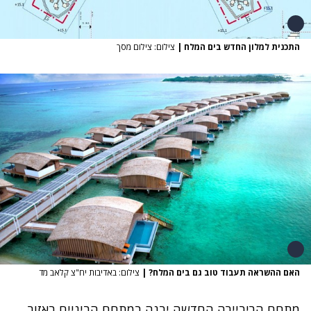
התכנית למלון החדש בים המלח
|
צילום: צילום מסך
האם ההשראה תעבוד טוב גם בים המלח?
|
צילום: באדיבות יח"צ קלאב מד
מתחם הריביירה החדשה יבנה במתחם הביניים באזור