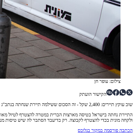
צילום: עופר חן
הקישור הועתק
שוב עוקץ תיירים: 2,400 שקל - זה הסכום ששילמה תיירת שנחתה בנתב"ג עבור מונית שלקחה לאילת. נסיעה במונית לאילת אמורה לעלות בין 1,000 ל-1,500 שקל, אלא שהתיירת נפלה לעוקץ של צמד נהגי מוניות.
ולקחה מונית בכדי להצטרף לקבוצה. רק בדיעבד הסתבר לה שיש טיסות מנ
הכתבה פורסמה במקור בגלובס