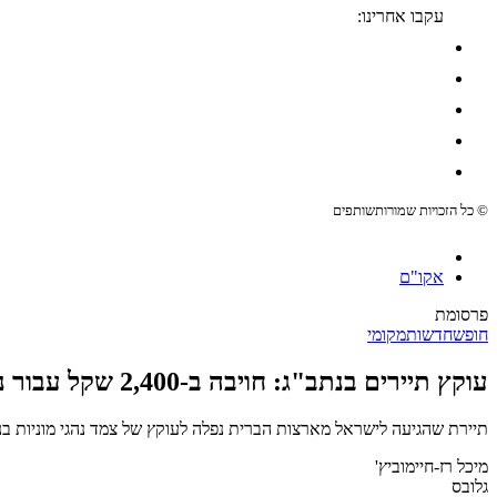
עקבו אחרינו:
© כל הזכויות שמורות
שותפים
אקו"ם
פרסומת
חופש
חדשות
מקומי
עוקץ תיירים בנתב"ג: חויבה ב-2,400 שקל עבור נסיעה במונית לאילת
תיירת שהגיעה לישראל מארצות הברית נפלה לעוקץ של צמד נהגי מוניות בנתב
מיכל רז-חיימוביץ'
גלובס