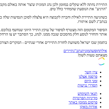
"הרגיע" את הנוסעת שהמחיר כולל טיפ.
כשהגיעה התיירת לאילת וחברה לקבוצה היא צלצלה לסוכן הנסיעות שלה בא
בנתב"ג לשם איתורו.
הסיפור המקומם הזה מצטרף
אותר והחזיר לנוסע חלק מהסכום שגבה ממנו. לנהג, כך הסתבר יש צו הרח
בתזמון שבו ישראל משוועת לחזרת התיירים אחרי שנתיים - המקרים הצורמ
אילת
חופשה
מונית
נתב"ג
תיירים
מצאתם טעות לשון?
צרו קשר
פרסמו אצלנו
זמני היום
הסדרי נגישות
תנאי השימוש
מדיניות הפרטיות
פרסום ממומן באתר
אודות מאקו