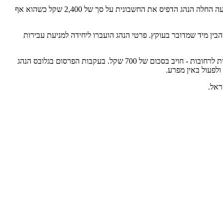
התיירת נחתה ללא שקלים במזומן ולכן נהג המונית ש'צד' אותה באולם מקבלי הפנים הציע להפנות אותה לנהג שמקבל תשלום באשראי. עוד לפני שהנסיעה החלה הנהג הדפיס את החשבונית על סך של 2,400 שקל כשהוא אף
ין מיד שמדובר בעוקץ. פרטי הנהג הועברו ליחידה למניעת עבירות
לסיפור של עוקץ התייר היווני שנחשף בגלובס. התייר שנחת בישראל במסגרת תוכנית לחילופי סטודנטים וביקש לנסוע במונית לרחובות - חויב בסכום של 700 שקל. בעקבות הפרסום בגלובס הנהג
לפעול באין מפרע.
ראל.