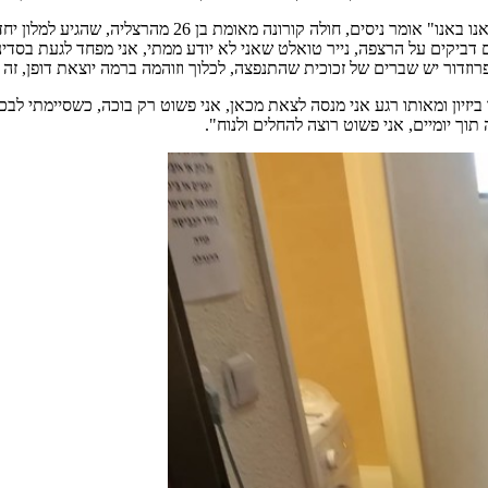
"הביאו אותנו למלון הקורונה "שערי ירושלים" באמבולנס וגיל
ם דביקים על הרצפה, נייר טואלט שאני לא יודע ממתי, אני מפחד לגעת בסדינ
זדור יש שברים של זכוכית שהתנפצה, לכלוך וזוהמה ברמה יוצאת דופן, זה 
מו ביזיון ומאותו רגע אני מנסה לצאת מכאן, אני פשוט רק בוכה, כשסיימתי ל
וך יומיים, אני פשוט רוצה להחלים ולנוח".