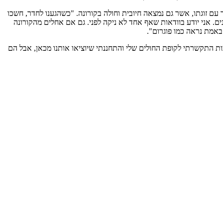
ינו מקום מימי אנו באנו" אומר ניסים, חולה קורונה מאומת בן 26 מהרצליה, שהגיע למלון יחד עם זוגתו, אשר גם נמצאה חיובית וחולה בקורונה. "כשהגענו לחדר, חשכו
ים. אני יודע בוודאות שאף אחד לא ניקה לפני. גם אם אחלים מהקורונה
באמת נראה כמו פוגרום".
בכות התקשרתי לקופת החולים שלי והתחננתי שיוציאו אותנו מכאן, אבל הם