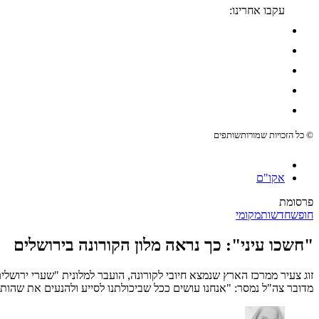
עקבו אחרינו:
© כל הזכויות שמורות
שותפים
אקו"ם
פרסומת
חופש
חדשות
מקומי
"חשכו עיני": כך נראה מלון הקורונה בירושלים
זוג צעיר ממרכז הארץ שנמצא חיובי לקורונה, הועבר למלונית "שערי ירושלים
מדובר צה"ל נמסר: "אנחנו עושים ככל שביכולתנו לסייע ולהנעים את שהות 