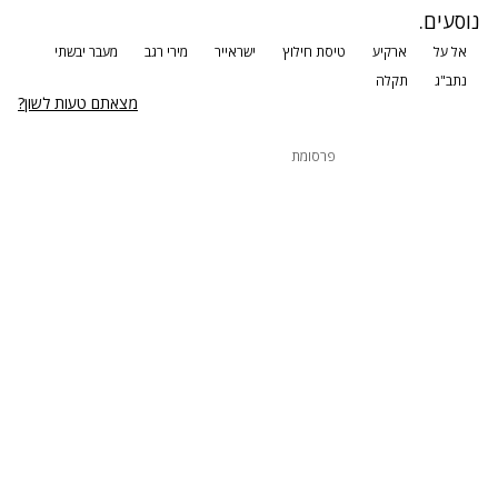
נוסעים.
אל על
ארקיע
טיסת חילוץ
ישראייר
מירי רגב
מעבר יבשתי
נתב"ג
תקלה
מצאתם טעות לשון?
פרסומת