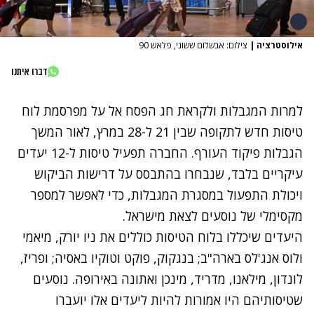
אילוסטרציה
|
צילום: אבשלום ששוני, פלאש 90
דברו איתנו
למרות המגבלות ולקראת חג הפסח אל על מפרסמת לוח
טיסות חדש לתקופה שבין 21 ל-28 במרץ, לאור המשך
הגבלות פיקוד העורף. החברה תפעיל טיסות ל-12 יעדים
עיקריים בלבד, שנבחרו בהתבסס על דרישות הביקוש
ויכולת התפעול במסגרת המגבלות, כדי לאפשר למספר
מקסימלי של נוסעים לצאת מישראל.
היעדים שיכללו בלוח הטיסות כוללים את ניו יורק, מיאמי
ולוס אנג'לס בארה"ב; בנגקוק, פוקט וטוקיו באסיה; ופריז,
לונדון, מילאנו, מדריד, מינכן ואתונה באירופה. נוסעים
שטיסותיהם היו אמורות להיות ליעדים אלו יועברו