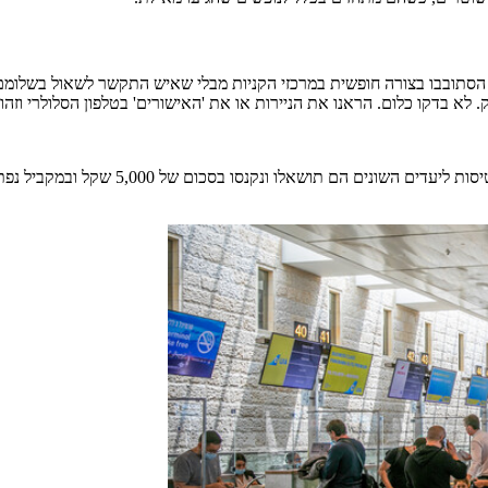
וד, הסתובבו בצורה חופשית במרכזי הקניות מבלי שאיש התקשר לשאול בשלומם
עשרות ישראלים שהגיעו לנתב"ג נתפסו עם תו