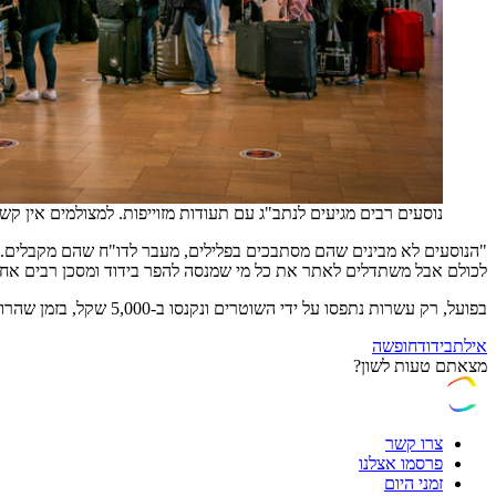
נוסעים רבים מגיעים לנתב"ג עם תעודות מזוייפות. למצולמים אין קש
"הנוסעים לא מבינים שהם מסתבכים בפלילים, מעבר לדו"ח שהם מקבלים. השי
לכולם אבל משתדלים לאתר את כל מי שמנסה להפר בידוד ומסכן רבים אחר
בפועל, רק עשרות נתפסו על ידי השוטרים ונקנסו ב-5,000 שקל, בזמן שהרוב הגדול מצליחים להתחמק מהקנס והעונש.
אילת
בידוד
חופשה
מצאתם טעות לשון?
צרו קשר
פרסמו אצלנו
זמני היום