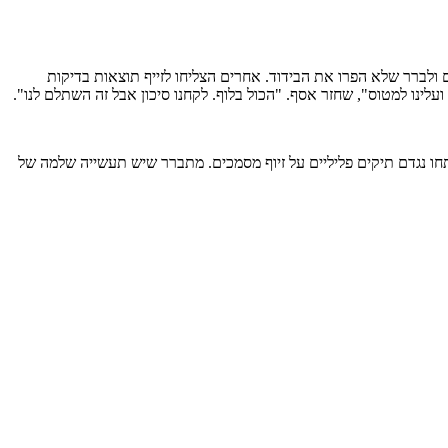
 ולברר שלא הפרו את הבידוד. אחרים הצליחו לזייף תוצאות בדיקות
 ירוק מזויף ורק לפני שעלו לטיסות ליעדים השונים הם תושאלו ונקנסו בסכום של 5,000 שקל ובמקביל נפתחו נגדם תיקים פליליים על זיוף מסמכים. מתברר שיש תעשייה שלמה של