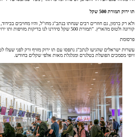
תו ירוק תמורת 500 שקל
ולא רק ברמון, גם חוזרים רבים שנחתו בנתב"ג מחו"ל, והיו מחויבים בביד
קורונה ולטוס מהארץ. "תמורת 500 שקל סידרנו לנו בדיקות מזויפות ותו ירוק. לא בדקו כלום. הראנו את הניירות או את 'האישורים' בטלפון הסלולרי וזהו ועלינו למטוס", שחזר אסף. "הכול בלוף. לקחנו סיכון אבל זה השתלם לנו".
פרסומת
זיופי מסמכים הפועלת בטלגרם ומגלגלת מאות אלפי שקלים בחודש.