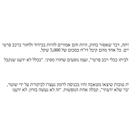
, דבר שאסור בחוק, היות והם אמורים להיות בבידוד ולחזור ברכב פרטי
חד מהם קיבל דו"ח בסכום של 5,000 שקל.
ביתו בכלי רכב פרטי", זעמו נוסעים שחזרו מסיני. "בכלל לא ידענו שנקבל
ת טובות שיצאו מטאבה והיו בכניסה לרמון נעצרו לביקורת על ידי שוטר,
אחת מהן דו"ח של הפרת בידוד בסכום של 5,000 שקל. "זו תחושה נוראית לחזור מסיני ולחטוף דו"ח של 5,000 שקל על דבר שלא ידעתי", קבלה אחת הנופשות. "זה לא נעשה בזדון. לא ידענו