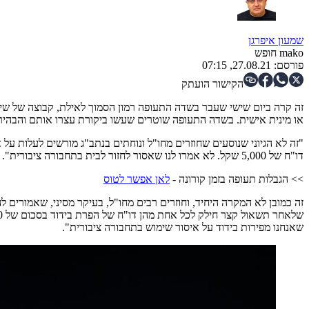
שמעון איפרגן​
mako חופש
פורסם:
27.08.21, 07:15
הקישור הועתק
זה קרה ביום שישי שעבר בשדה התעופה רמון הסמוך לאילת, קבוצה של שיש
או מינית אישית. בשדה התעופה שוטרים שעשו ביקורת עצרו אותם והבהירו לה
"זה לא הגיוני שנוסעים שחוזרים מחו"ל ונוחתים בנתב"ג מורשים לעלות על א
דו"ח של 5,000 שקל. לא אמרו לנו שאסור לחזור לבית בתחבורה ציבורית".
>> הגבלות תעופה בזמן קורונה -
לאן אפשר לטוס
זה כמובן לא המקרה היחיד, וחוזרים רבים מחו"ל, בעיקר מסיני, שאמורים ל
שאנחנו מפירות בידוד על איסור שימוש בתחבורה ציבורית".