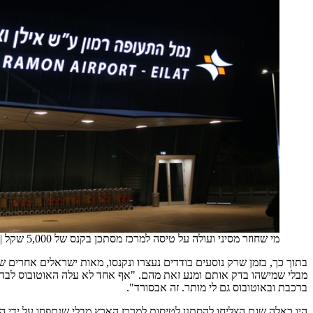
מי שחוזר מסיני ועולה על טיסה למרכז מסתכן בקנס של 5,000 שקל
|
בתוך כך, בזמן שרק נוסעים בודדים נעצרו ונקנסו, מאות ישראלים אחרים ש
מבלי שמישהו בדק אותם ומנע זאת מהם. "אף אחד לא עלה האוטובוס לבדוק 
ברכבת ובאוטובוס גם לי מותר. זה אבסורד".
היו כאלה שגם הצליחו להסתנן לטיסות למרכז הארץ מבלי שנתפסו על ידי 