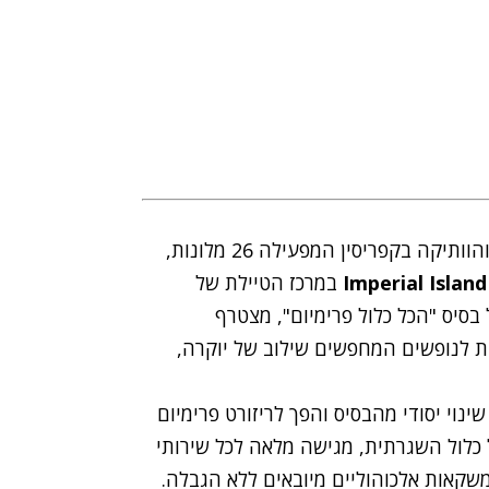
רשת לואיס הוטלס (Louis Hotels), הרשת הגדולה והוותיקה בקפריסין המפעילה 26 מלונות,
Islan
Imperial
במרכז הטיילת של
בסיס "הכל כלול פרימיום", מצטרף
E של הרשת, המיועדת לנופשים המחפשים שילוב של יוקרה,
דירוג של 4+ כוכבים, עבר שינוי יסודי מהבסיס והפך לריזורט פרימיום
 הכל כלול השגרתית, מגישה מלאה לכל שירותי
משקאות אלכוהוליים מיובאים ללא הגבלה.