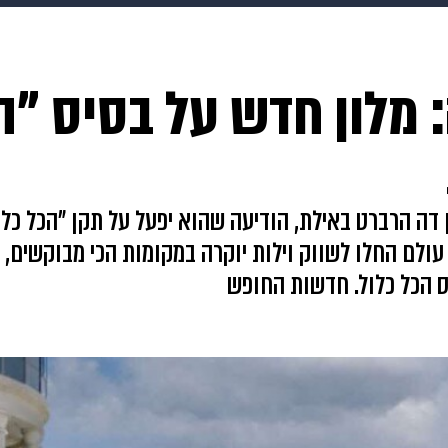
makoZ
בריאות
HIX
ספורט
כסף
הורים
עיצוב
 מלון חדש על בסיס "ה
תשעה חודשים
מתכונים
פרויקטים מיוחדים
 הרברט באילת, הודיעה שהוא יפעל על תקן "הכל כלול
ת עולם החלו לשווק וילות יוקרה במקומות הכי מבוקשים,
 הכל כלול. חדשות החופש