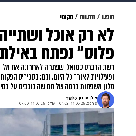
מוזיקה
תרבות
צבא וביטחון
חופש
חדשות
מקומי
לא רק אוכל ושתייה:
דיגיטל
גאווה
ויוה
משפט
פלוס" נפתח באילת
רשת הרברט סמואל, שפתחה לאחרונה את מלון דה
ופעילויות לאורך כל היום. וגם: בספיריט הפקו
מלון משפחות ברמה של חמישה כוכבים על בסיס
אילן ארנון
mako
פורסם:
11.05.26, 04:03
|
עודכן:
11.05.26, 07:09