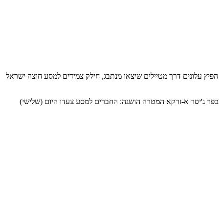
פיץ עלונים דרך מטיילים שיצאו מנתבג, חילק צמידים למסע חוצה ישראל
בכפר ג'יסר א-זרקא המטרה הושגה: החברים למסע צעדו היום (שלישי)