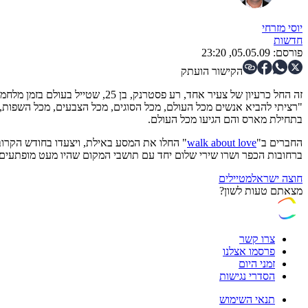
יוסי מזרחי
חדשות
פורסם:
05.05.09, 23:20
הקישור הועתק
זה החל כרעיון של צעיר אחד, רע פסטרנק, בן 25, שטייל בעולם בזמן מלחמת לבנון השנייה ורצה לשנות את התדמית שלנו.
"רציתי להביא אנשים מכל העולם, מכל הסוגים, מכל הצבעים, מכל השפות,
בתחילת מארס והם הגיעו מכל העולם.
החברים ב"
walk about love
" החלו את המסע באילת, ויצעדו בחודש הקרוב 
ברחובות הכפר ושרו שירי שלום יחד עם תושבי המקום שהיו מעט מופתעים,
חוצה ישראל
מטיילים
מצאתם טעות לשון?
צרו קשר
פרסמו אצלנו
זמני היום
הסדרי נגישות
תנאי השימוש