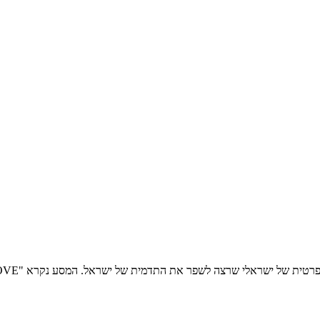
 התדמית של ישראל. המסע נקרא "WALK ABOUT LOVE". השבוע הם הפיצו שלום ואהבה בכפר ג'סר א-זקרא