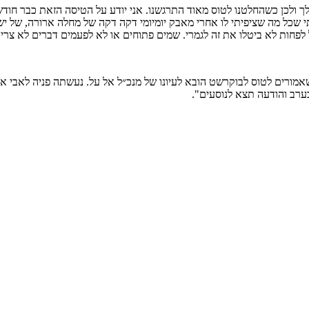
לכן כשהחלטנו לטוס מאוד התרגשנו. אני יודע על הטיסה הזאת כבר חודש 
מתבטלת היה בערך 12 בלילה, פתאום הרגשתי שכל מה שציפיתי לו אחרי מאבק יומיומי דקה דקה של 
בל לפחות לא ביטלו את זה לגמרי. שמים פתוחים או לא לפעמים דברים לא צר
שאמורים לטוס לבוקרשט הובא לעיונו של מנכ״ל אל על. נעשתה פניה לאבי אד
רב והודעה תצא לנוסעים".