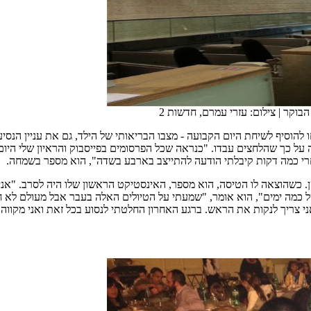
 הבוקר
|
צילום: עזרי עמרם, חדשות 2
להוסיף לשיחת היום הקבועה - מצבו הבריאותי של הילד, גם את עניין הנסיע
על כך שהלחצים עבדו. "כנראה שכל הפרסומים בפייסבוק והראיון שלי היום 
רי כמה דקות קיבלתי הודעה להתייצב בארבע בשדה", הוא מספר בשמחה.
 כשהוצאה לו הטיסה, הוא מספר, האינסטיקט הראשון שלו היה לסרב. "אני
פולים שדורשים אשפוזים של כמה ימים", הוא אומר, "שמעתי על הטיולים האלה בעבר אבל 
י צריך לנקות את הראש. ברגע האחרון החלטתי לנסוע בכל זאת ואני מקוו