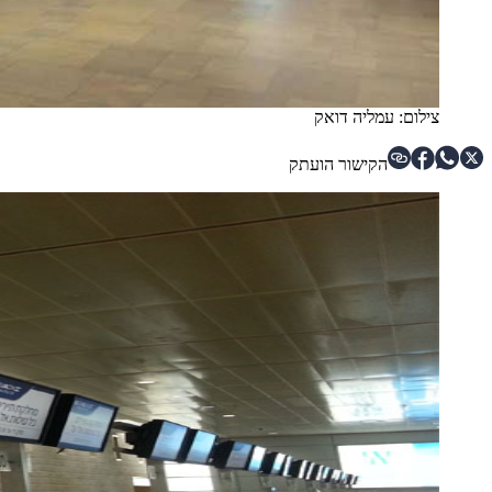
צילום: עמליה דואק
הקישור הועתק