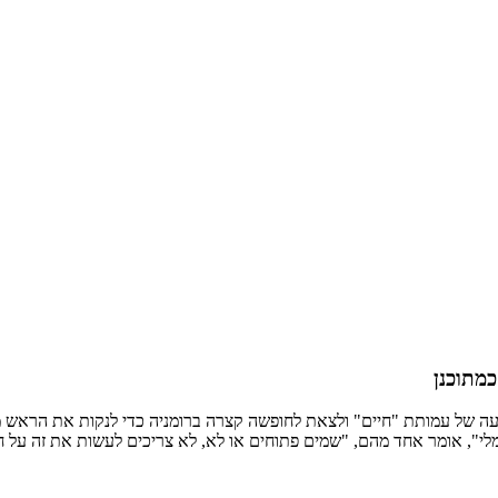
מתוכנן
 לילדים חולי סרטן נענתה להצעה של עמותת "חיים" ולצאת לחופשה קצרה ברומניה כדי ל
לי", אומר אחד מהם, "שמים פתוחים או לא, לא צריכים לעשות את זה על ח