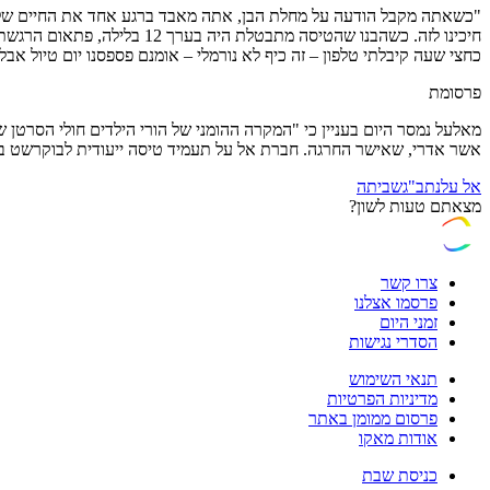
"כשאתה מקבל הודעה על מחלת הבן, אתה מאבד ברגע אחד את החיים שלך ו
חיכינו לזה. כשהבנו שהטיסה 
כחצי שעה קיבלתי טלפון – זה כיף לא נורמלי – אומנם פספסנו יום טיול א
פרסומת
מאלעל נמסר היום בעניין כי "המקרה ההומני של הורי הילדים חולי הסרטן 
אשר אדרי, שאישר החרגה. חברת אל על תעמיד טיסה ייעודית לבוקרשט בע
אל על
נתב"ג
שביתה
מצאתם טעות לשון?
צרו קשר
פרסמו אצלנו
זמני היום
הסדרי נגישות
תנאי השימוש
מדיניות הפרטיות
פרסום ממומן באתר
אודות מאקו
כניסת שבת