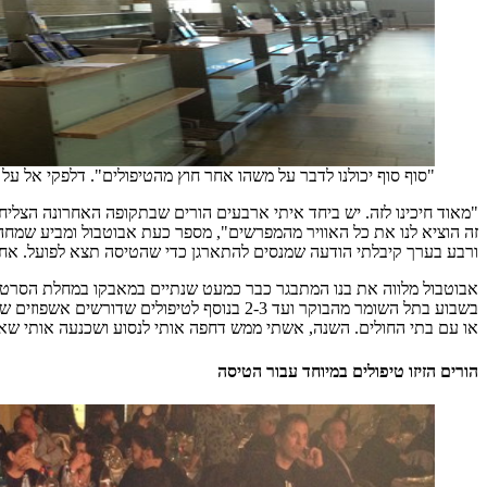
"סוף סוף יכולנו לדבר על משהו אחר חוץ מהטיפולים". דלפקי אל על
"מאוד חיכינו לזה. יש ביחד איתי ארבעים הורים שבתקופה האחרונה הצליחו 
זה הוציא לנו את כל האוויר מהמפרשים", מספר כעת אבוטבול ומביע שמחה 
ורבע בערך קיבלתי הודעה שמנסים להתארגן כדי שהטיסה תצא לפועל. אח
אבוטבול מלווה את בנו המתבגר כבר כמעט שנתיים במאבקו במחלת הסרטן.
בשבוע בתל השומר מהבוקר ועד 2-3 בנוסף לטי
או עם בתי החולים. השנה, אשתי ממש דחפה אותי לנסוע ושכנעה אותי שאנ
הורים הזיזו טיפולים במיוחד עבור הטיסה