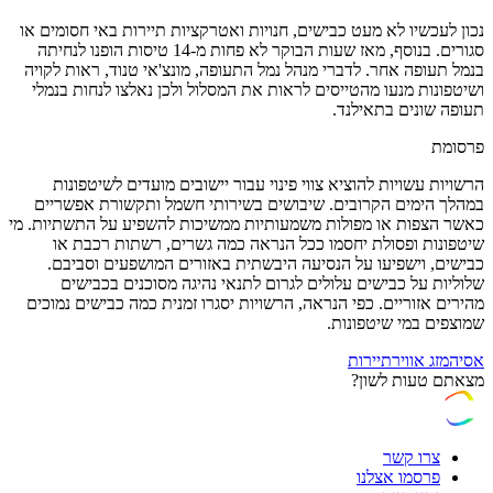
נכון לעכשיו לא מעט כבישים, חנויות ואטרקציות תיירות באי חסומים או
סגורים. בנוסף, מאז שעות הבוקר לא פחות מ-14 טיסות הופנו לנחיתה
בנמל תעופה אחר. לדברי מנהל נמל התעופה, מונצ'אי טנוד, ראות לקויה
ושיטפונות מנעו מהטייסים לראות את המסלול ולכן נאלצו לנחות בנמלי
תעופה שונים בתאילנד.
פרסומת
הרשויות עשויות להוציא צווי פינוי עבור יישובים מועדים לשיטפונות
במהלך הימים הקרובים. שיבושים בשירותי חשמל ותקשורת אפשריים
כאשר הצפות או מפולות משמעותיות ממשיכות להשפיע על התשתיות. מי
שיטפונות ופסולת יחסמו ככל הנראה כמה גשרים, רשתות רכבת או
כבישים, וישפיעו על הנסיעה היבשתית באזורים המושפעים וסביבם.
שלוליות על כבישים עלולים לגרום לתנאי נהיגה מסוכנים בכבישים
מהירים אזוריים. כפי הנראה, הרשויות יסגרו זמנית כמה כבישים נמוכים
שמוצפים במי שיטפונות.
אסיה
מזג אוויר
תיירות
מצאתם טעות לשון?
צרו קשר
פרסמו אצלנו