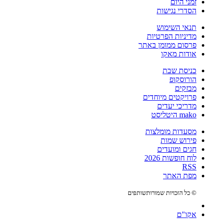
זמני היום
הסדרי נגישות
תנאי השימוש
מדיניות הפרטיות
פרסום ממומן באתר
אודות מאקו
כניסת שבת
הורוסקופ
מבזקים
פרויקטים מיוחדים
מדריכי יעדים
mako היטליסט
מסעדות מומלצות
פירוש שמות
חגים ומועדים
לוח חופשות 2026
RSS
מפת האתר
© כל הזכויות שמורות
שותפים
אקו"ם