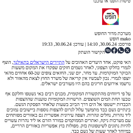
טיסות הופנו או עוכבו
מערכת מדור החופש
mako חופש
פורסם:
30.06.24, 14:10
|
עודכן:
30.06.24, 19:33
הקישור הועתק
האי פוקט, אחד היעדים האהובים על
התיירים הישראלים בתאילנד
, הוצף
לגמרי בחלקו הצפוני, לאחר גשמים חזקים שפקדו את המקום משעות
הבוקר המוקדמות. עד מחר, יום שני, החזאים צופים שכ-60 אחוזים מהאי
יוצפו לגמרי. נכון לעכשיו אין קריאה של משרד החוץ לצאת מהאזור ולא
נרשמו אירועים חריגים בהם היו מעורבים ישראלים.
על פי דיווחים מהתקשורת המקומית, מבנים רבים באי נשטפו וחלקם אף
טבעו תחת המים השוצפים. הרשויות המקומיות טוענות שההצפות
הכבדות יישטפו אל הים דרך הביוב בשעות שלאחר הפסקת הגשם.
בינתיים גשם כבד מתמשך עלול לגרום להצפות נוספות ביישובים נמוכים
ליד נהרות, נחלים ונהרות. הצפה עירונית אפשרית גם באזורים מפותחים
עם מערכות ניקוז, ואתרים הממוקמים במורד הזרם או ליד נהרות עשויים
להיות נתונים לשיטפונות בזק. מפולות בוץ אפשריות באזורים הרריים,
במיוחד לאחר שעות של גשם כבד.