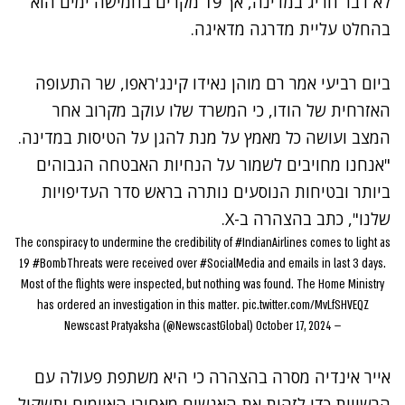
לא דבר חריג במדינה, אך 19 מקרים בחמישה ימים הוא
בהחלט עליית מדרגה מדאיגה.
ביום רביעי אמר רם מוהן נאידו קינג'ראפו, שר התעופה
האזרחית של הודו, כי המשרד שלו עוקב מקרוב אחר
המצב ועושה כל מאמץ על מנת להגן על הטיסות במדינה.
"אנחנו מחויבים לשמור על הנחיות האבטחה הגבוהים
ביותר ובטיחות הנוסעים נותרה בראש סדר העדיפויות
שלנו", כתב בהצהרה ב-X.
The conspiracy to undermine the credibility of
#IndianAirlines
comes to light as
19
#BombThreats
were received over
#SocialMedia
and emails in last 3 days.
Most of the flights were inspected, but nothing was found. The Home Ministry
has ordered an investigation in this matter.
pic.twitter.com/MvLfSHVEQZ
October 17, 2024
— Newscast Pratyaksha (@NewscastGlobal)
אייר אינדיה מסרה בהצהרה כי היא משתפת פעולה עם
הרשויות כדי לזהות את האנשים מאחורי האיומים ותשקול