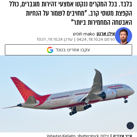
בלבד. בכל המקרים ננקטו אמצעי זהירות מוגברים, כולל
הקפצת מטוסי קרב. "מחויבים לשמור על הנחיות
האבטחה המחמירות ביותר"
אילן ארנון
mako חופש
פורסם:
18.10.24, 04:24
|
עודכן:
19.10.24, 10:31
עקבו אחרינו בגוגל
אייר אינדיה
|
צילום: Vytautas Kielaitis, shutterstock