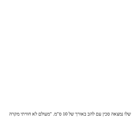
ברשויות במינכן, גרמניה, בודקים כיצד הצליח נוסע לעלות על שתי טיסות שונות, בשני ימים שונים, מבלי שהיה לו כרטיס טיסה. ואם זה לא מספיק, בציוד שלו נמצאה סכין עם להב באורך של 10 ס"מ. "מעולם לא חוויתי מקרה