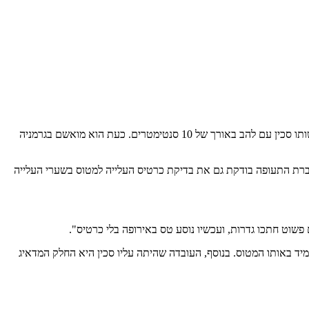
במקרה הזה הנוסע נתפס כשניסה לטוס ישר חזרה למינכן באותו המטוס, הוא משך את תשומת לב הצוות ונעצר. הרשויות המקומיות הוזעקו ומצאו שברשותו סכין עם להב באורך של 10 סנטימטרים. כעת הוא מואשם בגרמניה
. חברת התעופה בודקת גם את בדיקת כרטיס העלייה למטוס בשערי העלייה
פשוט חתכו גדרות, ועכשיו נוסע טס באירופה בלי כרטיס".
מיד באותו המטוס. בנוסף, העובדה שהיתה עליו סכין היא החלק המדאיג