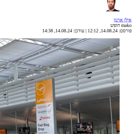
אילן ארנון
mako חופש
פורסם:
14.08.24, 12:12
|
עודכן:
14.08.24, 14:38