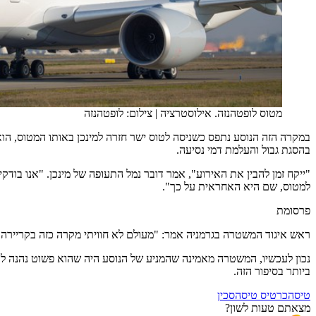
מטוס לופטהנזה. אילוסטרציה
|
צילום: לופטהנזה
בהסגת גבול והעלמת דמי נסיעה.
"ייקח זמן להבין את האירוע", אמר דובר נמל התעופה של מינכן. "אנו בוד
למטוס, שם היא האחראית על כך".
פרסומת
ראש איגוד המשטרה בגרמניה אמר: "מעולם לא חוויתי מקרה כזה בקריירה של
נכון לעכשיו, המשטרה מאמינה שהמניע של הנוסע היה שהוא פשוט נהנה לטו
ביותר בסיפור הזה.
טיסה
כרטיס טיסה
סכין
מצאתם טעות לשון?