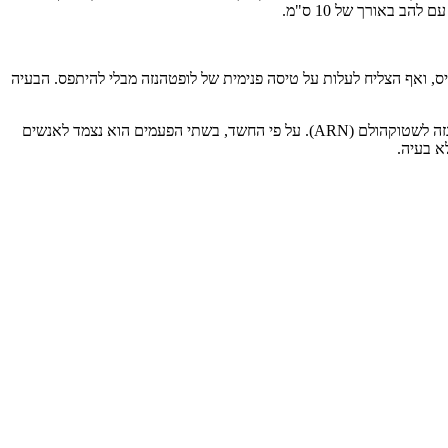
הב באורך של 10 ס"מ.
לעבור את כל מעגלי האבטחה בטרמינל 2 של נמל התעופה של מינכן ללא כרטיס, ואף הצליח לעלות על טיסה פנימית של לופטהנזה מבלי להיתפס. הבעיה
למחרת, לפני יומיים, הוא עשה בדיוק את אותו הדבר: הנוסע הצליח לעבור דרך האבטחה ללא כרטיס עלייה למטוס, והתגנב לטיסה LH2418 של לופטהנזה לשטוקהולם (ARN). על פי החשד, בשתי הפעמים הוא נצמד לאנשים
א בעיה.