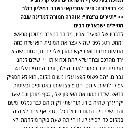
>>
ברצלונה: תייר אמריקאי נשדד במיליון דולר
>>
"תיירים נרצחו": אזהרה חמורה למדינה שבה
מטיילים ישראלים רבים
לדבריו של הצעיר ואביו, מדובר במארב מתוכנן מראש:
"ממש רגע לפני שהוא עצר את המונית הוא שלח כמה
הודעות זריזות ואז ביקש מהבן שלי לרדת, וכמובן שהוא
ירד מהרכב ובחר שלא להתווכח איתו". י' שילם לנהג
המונית וירד בסמוך לאזור המלון, ומיד התנפלו עליו 4
גברים. "הם פשוט קפצו עליו משום מקום, הוא לא הספיק
אפילו לראות אותם. הם פוצצו אותו באגרופים ובעיטות
בראש. שדדו ממנו את האייפון שלו, כסף מזומן וגם שעון
יקר ערך שהיה בידו. תוך שתי דקות הם כבר נמלטו משם
והבן שלי היה המום וחבול בכל הגוף. אף אחד לא היה
במקום כדי לסייע לו, זו הייתה שעת בוקר מוקדמת, לא