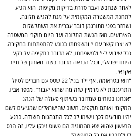
לאחר שנחבש ועבר סדרת בדיקות מקיפות, הוא הגיע
לתחנת המשטרה המקומית על מנת להגיש תלונה,
ושחזר בפני מתורגמן דובר עברית את השתלשלות
האירועים. מאז הגשת התלונה ועד היום חוקרי המשטרה
לא יצרו קשר עם י' ומשפחתו בנוגע להתפתחות בחקירה.
ככל שידוע ל-י' ולמשפחתו, לא מדובר בתקיפה על רקע
היותו ישראלי, וככל הנראה מדובר בשוד מאורגן של תייר
אקראי.
"הוא בטראומה, אף ילד בגיל 22 שטס עם חברים לטיול
התרעננות לא מדמיין שזה מה שהוא יעבור", מספר אביו.
"אנחנו בטוחים שמדובר בשיתוף פעולה של הנהג
המקומי ואותם תוקפים. חשוב שהישראלים שמגיעים לשם
יהיו מודעים לכך וישימו לב לכל התנהגות חשודה. ברגע
הראשון שהוא יצא מהמונית הם פשוט זינקו עליו, זה הרס
לו ולחבריו את כל החופשה".