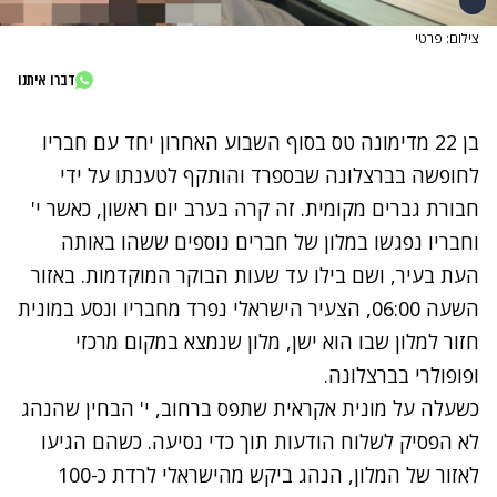
צילום: פרטי
דברו איתנו
בן 22 מדימונה טס בסוף השבוע האחרון יחד עם חבריו
לחופשה בברצלונה שבספרד והותקף לטענתו על ידי
חבורת גברים מקומית. זה קרה בערב יום ראשון, כאשר י'
וחבריו נפגשו במלון של חברים נוספים ששהו באותה
העת בעיר, ושם בילו עד שעות הבוקר המוקדמות.
באזור
השעה 06:00, הצעיר הישראלי נפרד מחבריו ונסע במונית
חזור למלון שבו הוא ישן, מלון שנמצא במקום מרכזי
ופופולרי בברצלונה.
כשעלה על מונית אקראית שתפס ברחוב, י' הבחין שהנהג
לא הפסיק לשלוח הודעות תוך כדי נסיעה. כשהם הגיעו
לאזור של המלון, הנהג ביקש מהישראלי לרדת כ-100