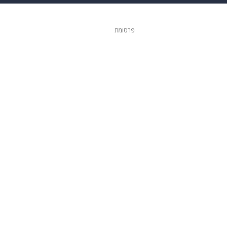
ופנה
דיגיטל
פרסומת