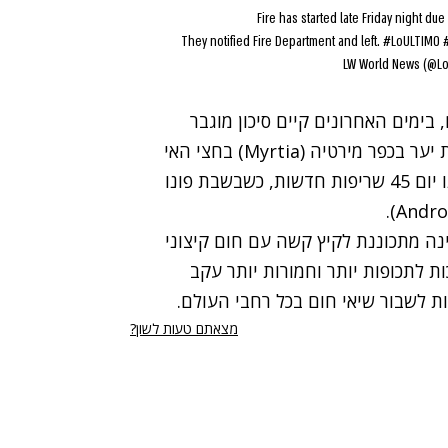
Fire has started late Friday night du
They notified Fire Department and left.
#LoULTIMO
 בימים האחרונים קיים סיכון מוגבר
Myrtia)
בחצי האי
פלופונס. על פי נתוני הכבאים, בסך הכל נרשמו באותו יום 45 שריפות חדשות, כשבשבת פונו
.
Andro
נה מתכוננת לקיץ קשה
עם חום קיצוני
ות לתכופות יותר וחמורות יותר עקב
 לשבור שיאי חום בכל רחבי העולם.
מצאתם טעות לשון?
רי נגישות
תנאי השימוש
מדיניות הפרטיות
פרסום ממומן באתר