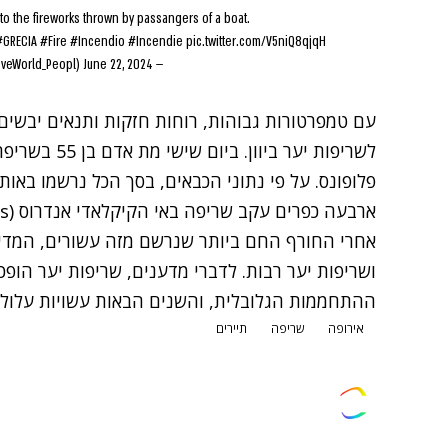
e to the fireworks thrown by passangers of a boat.
#GRECIA
#Fire
#Incendio
#Incendie
pic.twitter.com/V5niQ8qjqH
June 22, 2024
— LW World News (@LoveWorld_Peopl)
עם טמפרטורות גבוהות
, רוחות חזקות ותנאים יבשים,
לשריפות יער ביוון. ביום שישי מת אדם בן 55 בשריפת יער בכפר מירטיה (
ארבעה כפרים עקב שריפה באי הקיקלאדי אנדרוס (
s)
אחרי החורף החם ביותר שנרשם מזה עשורים,
המדי
ו
שריפות יער רבות
. לדברי מדענים, שריפות יער הופכ
ההתחממות הגלובלית, והשנים הבאות עשויות עלולות
אירופה
שריפה
תיירים
צרו קשר
פרסמו אצלנו
זמני היום
הסד