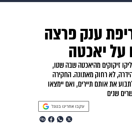
בריאות
HIX
ספורט
כסף
הורים
עיצוב הבית
א
יפת ענק פרצה
שים
מתכונים
פרויקטים מיוחדים
 על יאכטה
דליקו זיקוקים מהיאכטה שבה שטו,
הידרה, לא רחוק מאתונה. החקירה
בוע את אותם תיירים, ואם יימצאו
רים שנים
עקבו אחרינו בגוגל