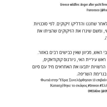
Greece wildfire: Anger after yacht fir
אחר שחגגו והדליקו זיקוקים. לפי סוכנויות
י, ומשם שיגרו את הזיקוקים שהציתו את
.
אש, מכיוון שאין כבישים רבים באזור.
אש עיריית האי, גיורגוס קוקודאקיס,
כמו כן, הוא הוסיף כי הרשויות יתבעו את האחראים מיד עם סיום
Φωτιά στην Ύδρα: Συνελήφθησαν 13 επιβαίνο
Κατασχέθηκε το σκάφος
#Greece
#Ελ