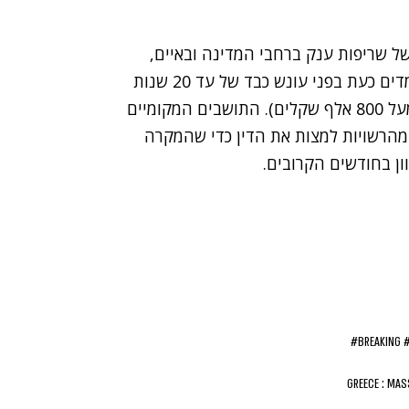
של
שריפות ענק ברחבי המדינה
ובאיים,
הוחרפו לאחרונה העונשים על הצתה. האחראים עומדים כעת בפני עונש כבד של עד 20 שנות
מאסר, ועלולים לקבל קנס עצום של 200 אלף אירו (מעל 800 אלף שקלים). התושבים המקומיים
מהרשויות למצות את הדין כדי שהמקרה
ון בחודשים הקרובים.
#BREAKING
GREECE : MAS