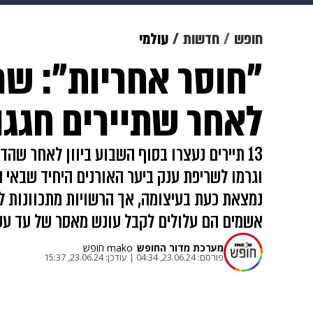
תרבות
צבא וביטחון
makoZ
חופש
חדשות
עולמי
"חוסר אחריות": שר
גאווה
ויוה
משפט
תשעה חוד
לאחר שתיירים חגגו
13 תיירים נעצרו בסוף השבוע ביוון לאחר שה
וגרמו לשריפת ענק ביער האורנים היחיד שבאי 
נמצאת כעת בעיצומה, אך הרשויות מתכוונות לת
אשמים הם עלולים לקבל עונש מאסר של עד עש
מערכת מדור החופש
mako חופש
פורסם:
23.06.24, 04:34
|
עודכן:
23.06.24, 15:37