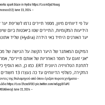
eworks spark blaze in Hydra
https://t.co/eDjxLY6uug
June 23, 2024
— Francesco (@francesco212)
על פי דיווחים מיוון, מספר
תיירים גרמו לשריפת יער
ל
הידיעות המקומיות, התיירים שטו ביאכטות ביום שיש
יער האורנים היחיד באי הידרה (
Hydra) שליד
אתונה
המיקום המאתגר של היער הקשה על הגישה של מכבי ה
"אני זועם על חוסר האחריות של אותם תיירים", אמר ר
לתחנת הטלוויזיה היוונית ERT. 
החקירה, כשלפי הדיווחים עד כה נעצרו 13 חשודים בגרימת השריפה.
ντες της θαλαμηγού από όπου έριξαν πυροτεχνήματα –
λάδα
https://t.co/Zhzxs5F0EJ
pic.twitter.com/wSgg1BTaPC
June 22, 2024
— OMEGAlive (@OMEGAlivecy)