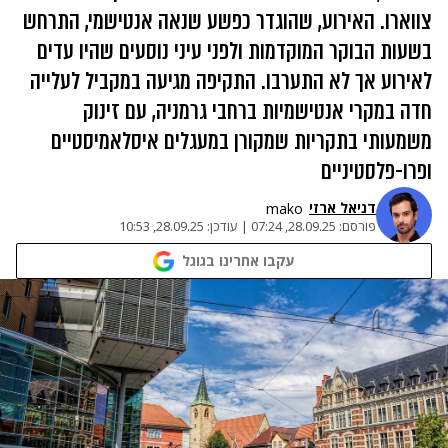
צווארו. האירוע, שהוגדר כפשע שנאה אנטישמי, התרחש
בשעות הבוקר המוקדמות ולפני עיני נוסעים שהיו עדים
לאירוע אך לא התערבו. התקיפה מגיעה במקביל לעלייה
חדה במקרי אנטישמיות ברחבי גרמניה, עם זינוק
משמעותי בתקריות שמקורן במעגלים איסלאמיסטיים
ופרו-פלסטיניים
דניאל ארזי
mako
פורסם:
28.09.25, 07:24
|
עודכן:
28.09.25, 10:53
עקבו אחרינו בגוגל