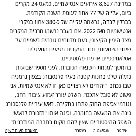
במדינה 8,627 אירועים אנטישמיים, כמעט 24 מקרים
ביום, עלייה של 77 אחוז לעומת השנה הקודמת.
בברלין לבדה, נרשמה עלייה של כ-380 אחוז במקרי
אנטישמיות מאז 2022. אם בעבר נרשמו מרבית המקרים
מצד הימין הקיצוני, כעת מדווחים גורמים רשמיים על
שינוי משמעותי, ורוב המקרים מגיעים ממעגלים
אסלאמיסטיים או פרו-פלסטיניים.
בהמשך למגמת השנאה הגוברת, לפני מספר שבועות
נתלה שלט בחנות קטנה בעיר פלנסבורג
בצפון גרמניה
שבו נכתב: "יהודים לא רצויים כאן! זו לא אנטישמיות, אני
פשוט לא סובל אתכם". השלט עורר זעזוע ציבורי רחב,
וגורמי אכיפת החוק פתחו בחקירה. ראש עיריית פלנסבורג
גינה את המעשה בחומרה, וכינה אותו "תזכורת למעשי
השפל ההיסטוריים שאין להם מקום בחברה המודרנית".
מצאתם טעות לשון?
אירופה
אנטישמיות
משטרה