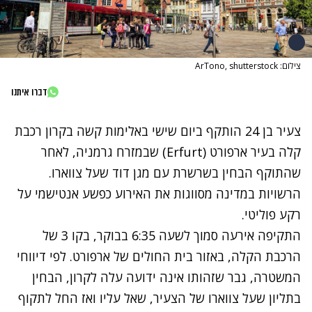
צילום: ArTono, shutterstock
דברו איתנו
צעיר בן 24 הותקף ביום שישי באלימות קשה בקרון רכבת
קלה בעיר ארפורט (Erfurt) שבמזרח גרמניה, לאחר
שהתוקף הבחין בשרשרת עם מגן דוד שעל צווארו.
הרשויות במדינה מסווגות את האירוע כפשע אנטישמי על
רקע פוליטי.
התקיפה אירעה סמוך לשעה 6:35 בבוקר, בקו 3 של
הרכבת הקלה, באזור בית החולים של ארפורט. לפי דיווחי
המשטרה, גבר שזהותו אינה ידועה עלה לקרון, הבחין
בתליון שעל צווארו של הצעיר, שאל עליו ואז החל לתקוף