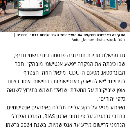
התקיפה בארפורט משקפת את העלייה של האנטישמיות ברחבי גרמניה
|
צילום: Anton_Ivanov, shutterstock
גם ממשלת מדינת תורינגיה פרסמה גינוי רשמי חריף,
שבו כינתה את המקרה "פשע אנטישמי מובהק". חבר
הבונדסטאג מטעם ה-CDU, מיכאל הוזה, הצטרף
לגינויים: "יש להיאבק באנטישמיות בנחישות. אסור בשום
אופן ש'ביקורת על ממשלת ישראל' תשמש כתירוץ לשנאה
כלפי יהודים".
האירוע מגיע על רקע עלייה תלולה באירועים אנטישמיים
ברחבי גרמניה. על פי נתוני ארגון RIAS, המרכז הפדרלי
הגרמני לרישום מידע על אנטישמיות, בשנת 2024 נרשמו