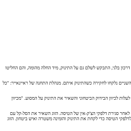
לי דרכון בלגי, התבקש לשלם גם על התינוק, מיד החלה מהומה, והם החליטו
השניים נלקחו לחקירה כשהתינוק איתם. מנהלת התחנה של ראיינאייר: "כל
דלפקים של הטיסה. לדבריהם, הזוג רצה לעלות לכיוון הבידוק הביטחוני והשאיר את התינוק על המסוע. "מכיוון
יסה לתינוק. הזוג גם הגיע באיחור לטיסה לאחר סגירת דלפקי הצ'ק-אין של הטיסה. הזוג השאיר את הסל-קל עם
ני שבטרמינל 1 כדי להגיע לגייט היציאה לטיסה. אחראית המשמרת של שרותי הקרקע QAS החזירה את הזוג לדלפקי הטיסה כדי לקחת את התינוק והזמינה משטרה ואיש ביטחון. הזוג