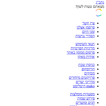
נתב"ג
מצאתם טעות לשון?
צרו קשר
פרסמו אצלנו
זמני היום
הסדרי נגישות
תנאי השימוש
מדיניות הפרטיות
פרסום ממומן באתר
אודות מאקו
כניסת שבת
הורוסקופ
מבזקים
פרויקטים מיוחדים
מדריכי יעדים
mako היטליסט
מסעדות מומלצות
פירוש שמות
חגים ומועדים