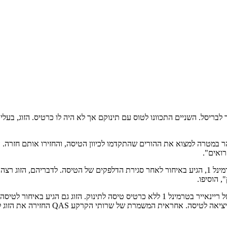
יר לבריסל. השניים התכוונו לטוס עם תינוקם אך לא היה לו כרטיס. הזוג, בע
ר במטרה למצוא את ההורים שהתקדמו לכיוון הטיסה, והחזירו אותם חזרה. 
רואים".
גורמים ברשות שדות התעופה, מסרו כי הזוג שהגיע לטיסה של ריינאייר בטרמינל 1, הגיע באיחור לאחר סגירת ה
, הוסיפו.
"זוג עם תינוק בעלי דרכון בלגי הגיעו לטיסה של ריינאייר בטרמינל 1 ללא כרטיס ט
התינוק ורצה לעלות לכיוון הבידוק הביטחו