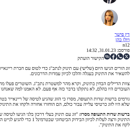
דין פישר
ו
יולן כהן
n12
פורסם:
31.01.23, 14:32
הקישור הועתק
זוג הורים הגיעו היום (שלישי) עם תינוק לנתב"ג כדי לטוס עם חברת ריינאי
להשאיר את התינוק בעגלה והלכו לכיוון עמדות הדרכונים.
צוות הדיילים הבחין בתינוק, וקרא מהר למשטרת נתב"ג. השוטרים פעלו מה
העובדים היו בהלם, לא נתקלנו בדבר כזה אף פעם. לא האמנו למה שאנחנו 
שלא היו לזוג כרטיסי עלייה עבור כולם, הם הוחזרו אחורה ולקחו את התינוק"
ברשות שדות התעופה מסרו:
לקח את התינוק".