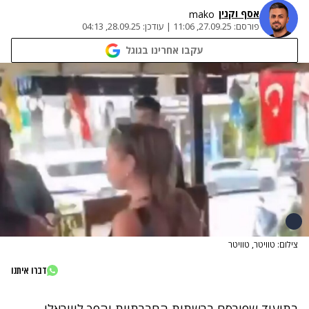
אסף וקנין
mako
פורסם:
27.09.25, 11:06
|
עודכן:
28.09.25, 04:13
עקבו אחרינו בגוגל
צילום: טוויטר, טוויטר
דברו איתנו
בתיעוד שפורסם ברשתות החברתיות והפך לוויראלי