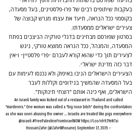
בעקבות שיתופים רבים של פרו-פלסטינים, בעל מסעדה,
בקוסמוי ככל הנראה, תיעד את עצמו מגרש קבוצה של
צעירים ישראלים ממסעדתו.
בסרטון שפורסם מבחינים בדגלי טורקיה הניצבים בפתח
המסעדה, והמנהל, ככל הנראה ממוצא טורקי, ניגש
לצעירים תוך כדי שהוא קורא לעברם ״פרי פלסטיין״ ו״אין
דבר כזה מדינת ישראל״.
הצעירים הישראלים הגיבו באיפוק ולא נכנסו לעימות עם
בעל המסעדה שהמשיך בגידופים וקללות לעבר
הישראלים, ואף כינה אותם "רוצחי תינוקות".
An Israeli family was kicked out of a restaurant in Thailand and called
“murderers.” One woman was called a “big nose bitch” during the confrontation
as she was seen abusing the owner … Israelis are treated like pigs everywhere
@israeli
#FreePalestineFromIsraelNOW
https://t.co/nh9ZYeNTsi
September 27, 2025
— HossainZahir (@ZahirWhosane)