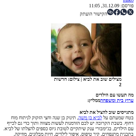
mako
פורסם:
31.12.09, 11:05
הקישור הועתק
מצילים שוב את לביא
|
צילום: חדשות
2
מה תעשו עם הילדים
ערוץ בית ומשפחה
ממליץ:
מתגייסים שוב להציל את לביא
בטח שמעתם על
לביא בן משה
, תינוק בן שנה וחצי הזקוק לניתוח מוח
דחוף. בשבת הקרובה יש לכם הזדמנות לעשות מצווה ותוך כדי גם לכייף
עם הילדים, בג'ימבורי ענק שיתקיים לטובת גיוס כספים להצלתו של לביא.
בתכנית מתנפחים, קיר טיפוס, איפור לילדים, חיות מבלונים, מוזיקה,