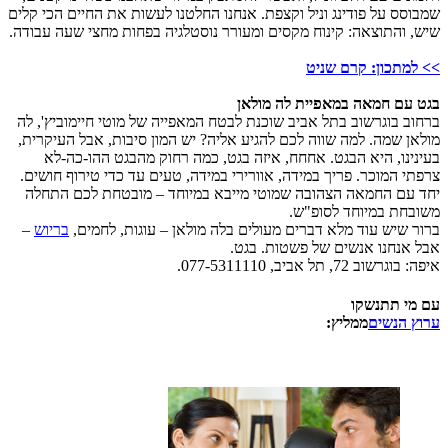
שמבוסס על פודינג וניל וקצפת. אנחנו החלטנו לעשות את החיים הכי קלים
שיש, והתוצאה: קינוח מקסים ומעורר נוסטלגיה בפחות מחצי שעה עבודה.
>> למתכון: קרם שניט
בגט עם חמאה במאפיית לה מולאן
ברחוב בוגרשוב בתל אביב שוכנת לבטח המאפייה של מוטי חיימוביץ', לה
מולאן שמה. למה שווה לכם להגיע אליה? יש המון סיבות, אבל העיקרית,
בעינינו, היא הבגט. אחחח, איזה בגט, כמה רחוק מהבגט ההו-כה-לא
צרפתי המוכר. פריך במידה, אוורירי במידה, טעים עד כדי טירוף חושים.
יחד עם החמאה הצהובה שמוטי מייבא במיוחד – מובטחת לכם התחלה
משובחת במיוחד לסופ"ש.
ברור שיש עוד מלא דברים מעולים בלה מולאן – עוגות, לחמים,
בריוש
–
אבל אנחנו אנשים של פשטות. בגט.
איפה: בוגרשוב 72, תל אביב, 077-5311110.
עם מי תתנשקו
ערוץ הנשים
ממליץ: