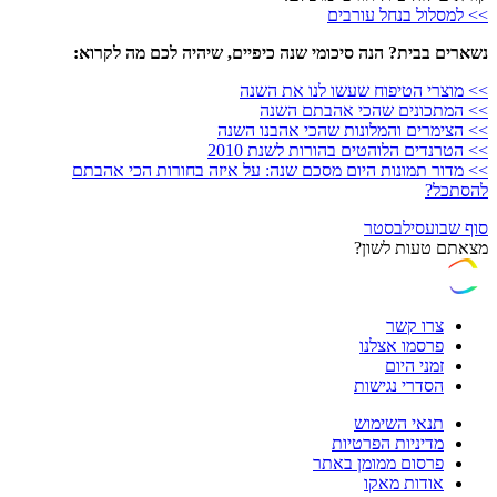
>> למסלול בנחל עורבים
נשארים בבית? הנה סיכומי שנה כיפיים, שיהיה לכם מה לקרוא:
>> מוצרי הטיפוח שעשו לנו את השנה
>> המתכונים שהכי אהבתם השנה
>> הצימרים והמלונות שהכי אהבנו השנה
>> הטרנדים הלוהטים בהורות לשנת 2010
>> מדור תמונות היום מסכם שנה: על איזה בחורות הכי אהבתם
להסתכל?
סוף שבוע
סילבסטר
מצאתם טעות לשון?
צרו קשר
פרסמו אצלנו
זמני היום
הסדרי נגישות
תנאי השימוש
מדיניות הפרטיות
פרסום ממומן באתר
אודות מאקו