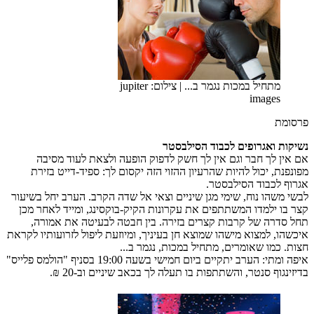
מתחיל במכות נגמר ב...
|
צילום: jupiter
images
פרסומת
נשיקות ואגרופים לכבוד הסילבסטר
אם אין לך חבר וגם אין לך חשק לדפוק הופעה ולצאת לעוד מסיבה
מפונפנת, יכול להיות שהרעיון ההזוי הזה יקסום לך: ספיד-דייט בזירת
אגרוף לכבוד הסילבסטר.
לבשי משהו נוח, שימי מגן שיניים וצאי אל שדה הקרב. הערב יחל בשיעור
קצר בו ילמדו המשתתפים את עקרונות הקיק-בוקסינג, ומייד לאחר מכן
תחל סדרה של קרבות קצרים בזירה. בין חבטה לבעיטה את אמורה,
איכשהו, למצוא מישהו שמוצא חן בעיניך, ומיוזעת ליפול לזרועותיו לקראת
חצות. כמו שאומרים, מתחיל במכות, נגמר ב...
איפה ומתי: הערב יתקיים ביום חמישי בשעה 19:00 בסניף "הולמס פלייס"
בדיזינגוף סנטר, והשתתפות בו תעלה לך בכאב שיניים וב-20 ₪.