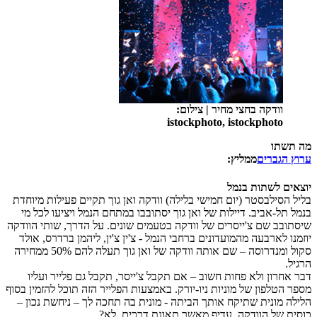
וודקה בחצי מחיר
|
צילום:
istockphoto, istockphoto
מה תשתו
ערוץ הגברים
ממליץ:
יוצאים לשתות בנמל
בליל הסילבסטר (יום חמישי בלילה) וודקה ואן גוך תקיים פעילות מיוחדת
בנמל תל-אביב. דיילות של ואן גוך יסתובבו במתחם הנמל ויציעו לכל מי
שיסתובב שם צ'ייסרים של וודקה בטעמים שונים. על הדרך, שותי הוודקה
יוזמנו לארבעה מהמועדונים ברחבי הנמל - צ'ין צ'ין, ליהמן ברדרס, אולד
סקול ומנדרוסה – שם אותה וודקה של ואן גוך תעלה להם 50% ממחירה
הרגיל.
דבר אחרון ולא פחות חשוב – אם תקבל צ'ייסר, תקבל גם פלייר ועליו
מספר הטלפון של מוניות ניו-יורק. באמצעות הפלייר הזה תוכל להזמין בסוף
הלילה מונית שתיקח אותך הביתה - מונית בה תחכה לך – ניחשת נכון –
כוסית של הוודקה. עדיף מאשר תאונת דרכים, לא?