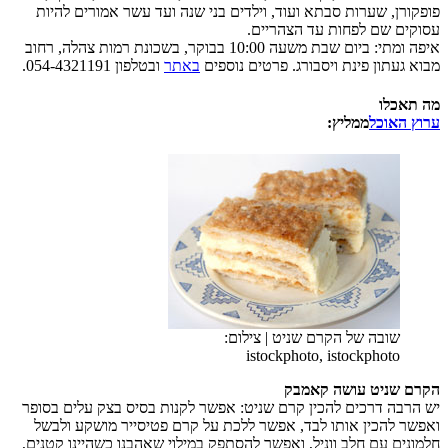
פופקורן, שערות סבתא ועוד, וילדים בני שנה ועד עשר אמורים להיות
עסוקים שם לפחות עד הצהריים.
איפה ומתי: ביום שבת משעה 10:00 בבוקר, בשכונת רמות צהלה, רחוב
מבוא געתון פינת ויסבורג. פרטים נוספים
באתר
ובטלפון 054-4321191.
מה תאכלו
ערוץ האוכל
ממליץ:
שובה של הקרם שניט
|
צילום:
istockphoto, istockphoto
הקרם שניט עושה קאמבק
יש הרבה דרכים להכין קרם שניט: אפשר לקנות בסיס בצק עלים בסופר
ואפשר להכין אותו לבד, אפשר ללכת על קרם פטיסייר מושקע ולבשל
חלמונים עם חלב ווניל, ואפשר להסתפק במילוי שאהבנו כשהיינו קטנים,