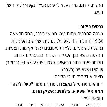
געש ים קדום. מי יודע, אולי פעם אפילו נקפוץ לביקור של
ממש.
כרטיס ביקור
:
מצפה הכוכבים פתוח בימי חמישי בערב, החל מהשעה
19:30 (החל מה-1 באפריל, גם בימי שלישי). הפעילות
נמשכת כשעתיים. בלילות מעוננים לא מתקיימות תצפיות.
המצפה נמצא בגן העלייה השנייה בגבעתיים - רחוב
גולומב פינת רחוב בראשית. טלפון: 03-5722305 (בבוקר)
או 03-5731152 (בערב).
רוצים עוד? לכל טיולי הלילה
* זוהי גרסת טיול מקוצרת מתוך הספר "טיולי לילה",
מאת איל שפירא, צילומים: איציק מרום.
הוצאת "מיל"
אסטרונומיה
טיול לילה
טיולים
טלסקופ
מאדים
מרכז