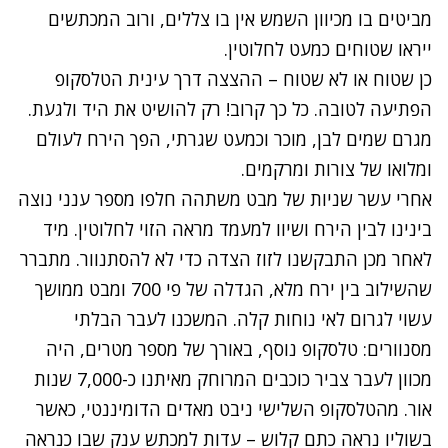
מביטים בו מכיוון השמש אין בו צללים, ורוב המכתשים
ייראו שטוחים כמעט לחלוטין.
כן שטוח או לא שטוח – ההצצה דרך עינית הטלסקופ
הפתיעה לטובה. כל כך קרוב! רק להושיט את היד ולגעת.
מגרם שמים לבן, מוכר וכמעט שגרתי, הפך הירח לעולם
ומלואו של צורות ומרקמים.
אחרי עשר שניות של מבט משתהה חלפו מספר ענני נוצה
בינינו לבין הירח ושיוו למעמד מראה הזוי לחלוטין. מיד
לאחר מכן התבקשנו לזוז הצדה כדי לא להסתנוור. מתברר
שהשילוב בין ירח מלא, הגדלה של פי 700 ומבט ממושך
עשוי לגרום לאי נוחות קלה. המשכנו לעבר הבלתי
מסנוורים: טלסקופ נוסף, באורך של מספר מטרים, היה
מכוון לעבר צביר כוכבים המרוחק מאיתנו כ-7,000 שנות
אור. מהטלסקופ השלישי ניבט מאדים הדומיננטי, כאשר
בשוליו נראה כתם קלוש – עדות למכתש ענק שבו כנראה