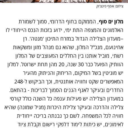
צילום: אסף פינצ'וק
מלון ים סוף
, הממוקם בחוף הדרומי, סמוך לשמורת
האלמוגים והמצפה התת ימי, ידוע בזכות הנכס הייחודי לו
–מועדון הצלילה הגדול במזרח התיכון 'מנטה'. רן
אחינועם, מנכ"ל המלון, שהוא גם מנהל מזון ומשקאות
רשתי, מוביל אותנו בין החללים המעוצבים של המלון
הוותיק הפועל כבר 30 שנה, 20 מהן תחת ישרוטל. למלון
יש מוניטין בשל המיקום, הריחוק והניתוק מהעיר
המאפשרים שקט וחוויה אותנטית, וכך הביקוש ל-248
החדרים ובעיקר לאגף הגנים הסמוך לבריכות - בהתאם.
במועדון הצלילה יש פעילות ענפה כל השנה כולל קורסי
צלילה והדרכה ובעיקר צלילת היכרות (מגיל שמונה) שהיא
חוויה לכל המשפחה. לשם כך נבנתה בריכה ייחודית
לאימונים, יש כיתות לימוד דלפקי רישום וקבלת ציוד