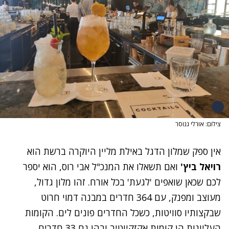
צילום: אורלי גנוסר
אין ספק שמלון הדגל באילת מליין היוקרה ברשת הוא
רויאל ביץ'
ואם תשאלו את המנכ"ל אבי רוס, הוא יספר
לכם שכאן שואפים 'לגעת' בכל אורח. זהו מלון גדול,
מעוצב ומפנק, עם 364 חדרים במבנה דמוי חרוט
שבקצותיו סוויטות, כשכל החדרים פונים לים. הקומות
העליונות הן קומות אקזקיוטיב ובהן גם 33 חדרים