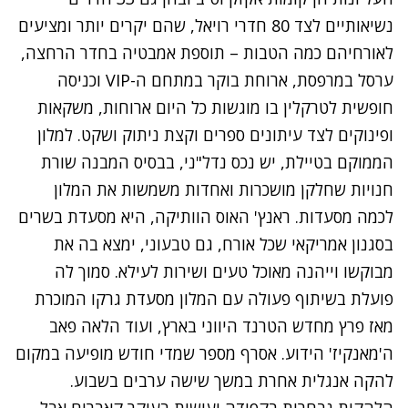
נשיאותיים לצד 80 חדרי רויאל, שהם יקרים יותר ומציעים
לאורחיהם כמה הטבות – תוספת אמבטיה בחדר הרחצה,
ערסל במרפסת, ארוחת בוקר במתחם ה-
VIP
וכניסה
חופשית לטרקלין בו מוגשות כל היום ארוחות, משקאות
ופינוקים לצד עיתונים ספרים וקצת ניתוק ושקט. למלון
הממוקם בטיילת, יש נכס נדל"ני, בבסיס המבנה שורת
חנויות שחלקן מושכרות ואחדות משמשות את המלון
לכמה מסעדות. ראנץ' האוס הוותיקה, היא מסעדת בשרים
בסגנון אמריקאי שכל אורח, גם טבעוני, ימצא בה את
מבוקשו וייהנה מאוכל טעים ושירות לעילא. סמוך לה
פועלת בשיתוף פעולה עם המלון מסעדת גרקו המוכרת
מאז פרץ מחדש הטרנד היווני בארץ, ועוד הלאה פאב
ה'מאנקיז' הידוע. אסרף מספר שמדי חודש מופיעה במקום
להקה אנגלית אחרת במשך שישה ערבים בשבוע.
הלהקות נבחרות בקפידה ועושות בעיקר קאברים אבל