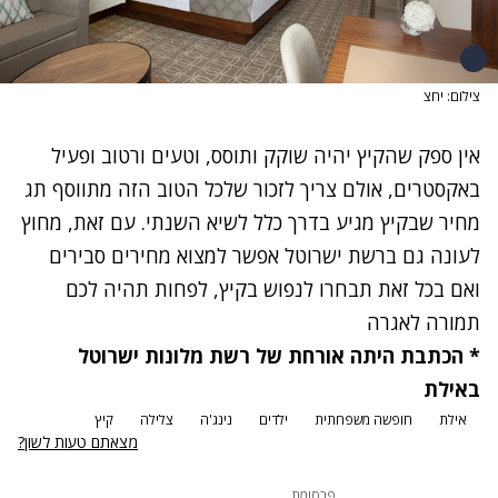
צילום: יחצ
אין ספק שהקיץ יהיה שוקק ותוסס, וטעים ורטוב ופעיל
באקסטרים, אולם צריך לזכור שלכל הטוב הזה מתווסף תג
מחיר שבקיץ מגיע בדרך כלל לשיא השנתי. עם זאת, מחוץ
לעונה גם ברשת ישרוטל אפשר למצוא מחירים סבירים
ואם בכל זאת תבחרו לנפוש בקיץ, לפחות תהיה לכם
תמורה לאגרה
* הכתבת היתה אורחת של רשת מלונות ישרוטל
באילת
אילת
חופשה משפחתית
ילדים
נינג'ה
צלילה
קיץ
מצאתם טעות לשון?
פרסומת