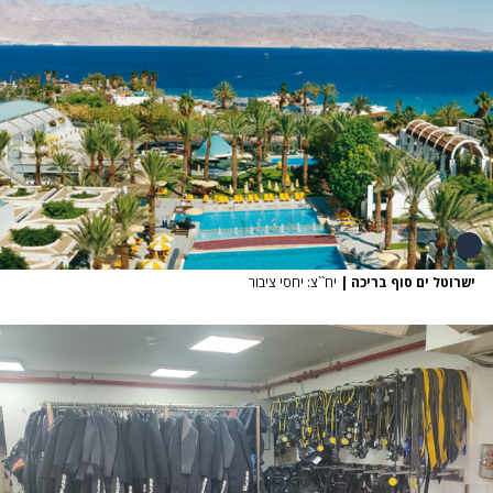
ישרוטל ים סוף בריכה
|
יח``צ: יחסי ציבור