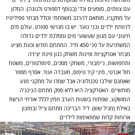
עם צוותים, מופעים וכד' (בנוסף לספורט ולגונה). המלון
על מתקניו, מותאם להרכב משפחתי וכולל מבחר פסיליטיז
לרווחת ילדים ובני נוער. יש בו מגרשי ספורט, עולם מים
חיצוני עם מגוון שעשועי מים וממלכת ילדים גדולה
המשתרעת על פני 450 מ"ר. המתחם חודש וכעת מציע
מבחר אטרקציות ופינות משחק כגון פינת יצירה
ותחפושות, ג'ימבורי, משחקי מסכים, סימולטורים, משטח
חול אנרטי, מיני קיר טיפוס, מעבדה ועוד. אסרף מספר
שאמנם שילבו טכנולוגיה אבל שמרו על מתקני מגע
מוחשיים. האטרקציה היא ללא ספק מתחם הנינג'ה
המושקע, שפתוח בשעות הערב וזמין לכלל אורחי הרשת
באילת (מגיל שש). ליד הבריכה מתחם צ'יל ובמזנון
ארוחות קלות שמתאימות לילדים.