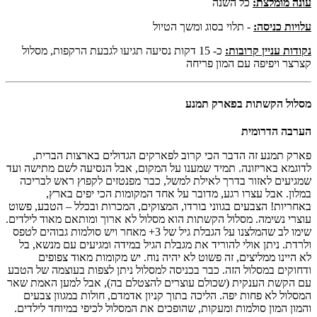
עונה מומלצת:
כל השנה
עלויות כניסה:
- תלוי בסוג ומשך הטיול
נקודות עניין קרובות:
כ- 15 דקות נסיעה תגיעו לגבעת הרקפות, מסלול
קצרצר ויפיפה עם המון פריחה
מסלול הקשתות בפארק תמנע
הערבה הדרומית
פארק תמנע זה הדבר הכי קרוב לפארקים הגדולים בארצות הברית,
לדוגמא באריזונה. תמיד שמענו על המקום, אבל הנסיעה לשם מתישה ועד
שמגיעים לאזור בדרך לאילת למשל, כבר מפנטזים לקפוץ ראש לבריכה
במלון. אבל עצרו רגע, מדובר על אחד המקומות הכי יפים בארץ,
באחריות! הצבעים בגווני בורדו, המצוקים, המכרות ובכלל – הטבע, פשוט
עוצרי נשימה. מסלול הקשתות הוא מסלול לא ארוך ומותאם מאוד לילדים.
שימו לב שהמלצנו על הגבלת גיל של 3+ מאחר ויש סולמות גבוהים לטפס
ולרדת. ניתן אולי להוריד את מגבלת הגיל במידה ומגיעים עם מנשא, בל
לא היינו ממליצים, זה פשוט לא יהיה נוח. יש מקומות מאוד צפופים
ודחוקים במסלול הזה. כבר בכניסה למסלול ניתן לצפות בעוצמה של הטבע
עם הקשת הענקית (שכולם עוצרים להצטלם בה), אבל למען האמת שאר
המסלול לא פחות יפה. הליכה בתוך קניון אדמדם, חולות במגוון צבעים
והמון המון סולמות ומעקות, שהופכים את המסלול לכיפי במיוחד לילדים.