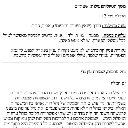
משך הטיול/הפעילות:
שעתיים
הגבלת גיל:
3+
עונה מומלצת:
חורף (שאין גשמים והצפות!), אביב, סתיו.
עלויות כניסה:
- מבוגר – 45 ₪, ילד – 36 ₪. כרטיס הכניסה מאפשר לטייל
בכל מסלולי הפארק, יש לא מעט כאלה.
נקודות עניין קרובות:
יש לא מעט נקודות עניין בפארק תמנע, לדוגמא
הפטרייה, עמודי שלמה, טיולי אופניים ואפילו סיור עששיות בחשכה.
נחל ערוגות, שמורת עין גדי
ים המלח
ים המלח זה אחד האזורים היפים בארץ. יש בו מדבר, צמחייה ייחודית,
בעלי חיים והמון מים זורמים – כל השנה. רוב המשפחות שמבקרות
בשמורת עין גדי עושים את המסלול של נחל דוד, אנחנו בין המשפחות
האלה. ביקרנו בנחל דוד לא פחות מחמש פעמים. את נחל ערוגות ביצענו
לראשונה השנה וזה היה מדהים! יש שתי אפשרויות הליכה בנחל ערוגות:
המסלול היבש – שמעלה אתכם עד לבריכות העליונות שהן עמוקות וממש
אפשר לשחות בהן. והמסלול הרטוב – שכמעט כל ההליכה היא בתוך מים