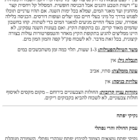
ע"י רשות הטבע והגנים אבל הכניסה חופשית. המסלול קל ויחסית קצר
מהחניון ועד מאגר המים, שמלא בכל ימות השנה. אם תהיו ערניים תוכלו
לפגוש בדרך כל מיני בעלי חיים כמו יעלים ועופות דורסים. הכניסה בלילה
אסורה, שכן בעלי החיים מגיעים למאגר המים כדי לשתות. קחו בחשבון
שהמים מאוד קרים, גם בתקופת הקיץ. ואם בעונות השנה עסקינן, לא
היינו ממליצים להגיע בתקופת הקיץ מאחר והטמפרטורות עולות בצורה
קיצונית, בכל זאת מדבר. לא לשכוח פק"ל קפה והמון המון מים.
משך הטיול/הפעילות:
1-3 שעות, תלוי כמה זמן משתכשכים במים
הגבלת גיל:
אין
עונה מומלצת:
סתיו, אביב
עלויות כניסה:
אין
נקודות עניין קרובות:
החולות הצבעוניים בירוחם – מקום מקסים לאיסוף
חולות צבעוניים, לא לשכוח להביא בקבוקים ריקים.
נקיקי יפתח
עמק החולה והרי נפתלי
נקיקי יפתח נמצאים בצמוד לקיבוץ יפתח שבהרי נפתלי. השמורה מנוהלת