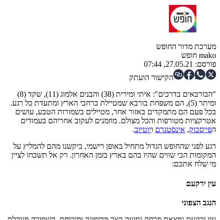
מערכת מדור החופש
mako חופש
פורסם:
27.05.21, 07:44
הקישור הועתק
"הבורבאים בדרכים": איתי ומירית (38) והבנים אלמוג (11), שקד (8)
ומיתר (5), הם משפחת בורבא שמטיילת ברחבי הארץ ומתעדת כל רגע.
בכל פעם הם מתמקדים באזור אחר, מטיילים בשמורות הטבע, עושים
אטרקציות מטורפות והכל מצולם. מוזמנים לעקוב אחריהם בעמודים
ה
פייסבוק
,
אינסטגרם
ו
יוטיוב
.
רגע לפני שהחופש הגדול מתחיל באופן רישמי, ביקשנו מהם להמליץ על
המקומות הכי שווים שהיו בהם בארץ בזמן האחרון. רק אל תשכחו לציין
מי שלח אתכם:
עין ירקעם
הנגב הצפוני
עין ירקעם נמצאת מרחק נסיעה קצר מדימונה ומירוחם. השמורה מנוהלת