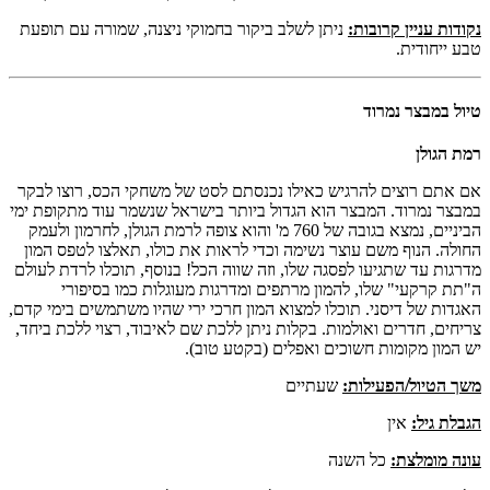
נקודות עניין קרובות:
ניתן לשלב ביקור בחמוקי ניצנה, שמורה עם תופעת
טבע ייחודית.
טיול במבצר נמרוד
רמת הגולן
אם אתם רוצים להרגיש כאילו נכנסתם לסט של משחקי הכס, רוצו לבקר
במבצר נמרוד. המבצר הוא הגדול ביותר בישראל שנשמר עוד מתקופת ימי
הביניים, נמצא בגובה של 760 מ' והוא צופה לרמת הגולן, לחרמון ולעמק
החולה. הנוף משם עוצר נשימה וכדי לראות את כולו, תאלצו לטפס המון
מדרגות עד שתגיעו לפסגה שלו, וזה שווה הכל! בנוסף, תוכלו לרדת לעולם
ה"תת קרקעי" שלו, להמון מרתפים ומדרגות מעוגלות כמו בסיפורי
האגדות של דיסני. תוכלו למצוא המון חרכי ירי שהיו משתמשים בימי קדם,
צריחים, חדרים ואולמות. בקלות ניתן ללכת שם לאיבוד, רצוי ללכת ביחד,
יש המון מקומות חשוכים ואפלים (בקטע טוב).
משך הטיול/הפעילות:
שעתיים
הגבלת גיל:
אין
עונה מומלצת:
כל השנה