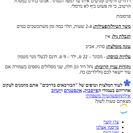
רדודים זורמים ומגיעים איתו עד למפל הנסתר. אנחנו בחרנו במסלול
הרטוב, כי זה פשוט כיף לא נורמלי.
פרסומת
משך הטיול/הפעילות:
2-4 שעות, תלוי כמה זמן משתכשכים במים
הגבלת גיל:
אין
עונה מומלצת:
סתיו, אביב
עלויות כניסה:
- מבוגר – 22 ₪, ילד – 9 ₪. חינם לבעלי מנוי מטמון
נקודות עניין קרובות:
נחל דוד וגב חלון, שני מסלולים נוספים בשמורה אם
עוד יישאר לכם (ולילדים) כח.
לעוד המלצות וטיפים של "הבורבאים בדרכים" אתם מוזמנים לעקוב
אחריהם בעמודי ה
פייסבוק
,
אינסטגרם
ו
יוטיוב
אילת
חופשה
טיול משפחתי
מצאתם טעות לשון?
צרו קשר
פרסמו אצלנו
זמני היום