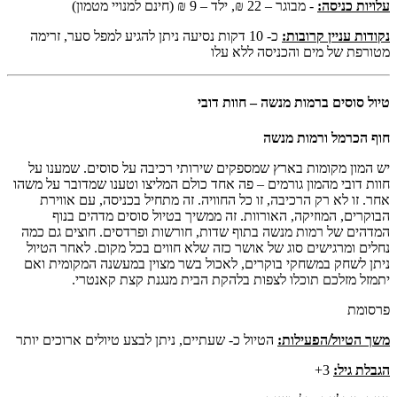
עלויות כניסה:
- מבוגר – 22 ₪, ילד – 9 ₪ (חינם למנויי מטמון)
נקודות עניין קרובות:
כ- 10 דקות נסיעה ניתן להגיע למפל סער, זרימה
מטורפת של מים והכניסה ללא עלו
טיול סוסים ברמות מנשה – חוות דובי
חוף הכרמל ורמות מנשה
יש המון מקומות בארץ שמספקים שירותי רכיבה על סוסים. שמענו על
חוות דובי מהמון גורמים – פה אחד כולם המליצו וטענו שמדובר על משהו
אחר. זו לא רק הרכיבה, זו כל החוויה. זה מתחיל בכניסה, עם אווירת
הבוקרים, המוזיקה, האורוות. זה ממשיך בטיול סוסים מדהים בנוף
המדהים של רמות מנשה בתוף שדות, חורשות ופרדסים. חוצים גם כמה
נחלים ומרגישים סוג של אושר כזה שלא חווים בכל מקום. לאחר הטיול
ניתן לשחק במשחקי בוקרים, לאכול בשר מצוין במעשנה המקומית ואם
יתמזל מזלכם תוכלו לצפות בלהקת הבית מנגנת קצת קאנטרי.
פרסומת
משך הטיול/הפעילות:
הטיול כ- שעתיים, ניתן לבצע טיולים ארוכים יותר
הגבלת גיל:
3+