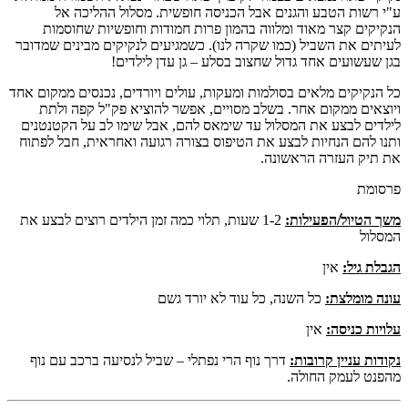
ע"י רשות הטבע והגנים אבל הכניסה חופשית. מסלול ההליכה אל
הנקיקים קצר מאוד ומלווה בהמון פרות חמודות וחופשיות שחוסמות
לעיתים את השביל (כמו שקרה לנו). כשמגיעים לנקיקים מבינים שמדובר
בגן שעשועים אחד גדול שחצוב בסלע – גן עדן לילדים!
כל הנקיקים מלאים בסולמות ומעקות, עולים ויורדים, נכנסים ממקום אחד
ויוצאים ממקום אחר. בשלב מסויים, אפשר להוציא פק"ל קפה ולתת
לילדים לבצע את המסלול עד שימאס להם, אבל שימו לב על הקטנטנים
ותנו להם הנחיות לבצע את הטיפוס בצורה רגועה ואחראית, חבל לפתוח
את תיק העזרה הראשונה.
פרסומת
משך הטיול/הפעילות:
1-2 שעות, תלוי כמה זמן הילדים רוצים לבצע את
המסלול
הגבלת גיל:
אין
עונה מומלצת:
כל השנה, כל עוד לא יורד גשם
עלויות כניסה:
אין
נקודות עניין קרובות:
דרך נוף הרי נפתלי – שביל לנסיעה ברכב עם נוף
מהפנט לעמק החולה.