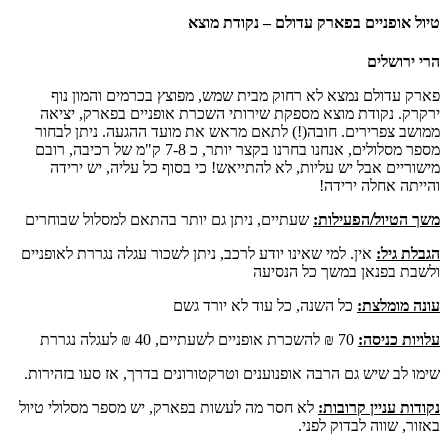
טיול אופניים בפארק עדולם – נקודת מוצא
הרי ירושלים
פארק עדולם נמצא לא רחוק מבית שמש, מפוצץ בכרמים והמון נוף
ירקרק. נקודת מוצא מספקת שירותי השכרת אופניים בפארק, יציאה
ממושב צפרירים. חובה(!) לתאם מראש את מועד ההגעה. ניתן לבחור
מספר מסלולים, אנחנו בחרנו בקצר יותר, כ 7-8 ק"מ של רכיבה, רובם
מישוריים אבל יש עליות, לא להתייאש! כי בסוף כל עליה, יש ירידה
והייתה אחלה ירידה!
משך הטיול/הפעילות:
שעתיים, ניתן גם יותר בהתאם למסלול שבוחרים
הגבלת גיל:
אין. למי שאינו יודע לרכב, ניתן לשכור עגלה נגררת לאופניים
ולשבת בפנאן במשך כל הנסיעה
עונה מומלצת:
כל השנה, כל עוד לא יורד גשם
עלויות כניסה:
70 ₪ להשכרת אופניים לשעתיים, 40 ₪ לעגלה נגררת
שימו לב שיש גם הרבה אופנוענים וטרקטורונים בדרך, אז סעו בזהירות.
נקודות עניין קרובות:
לא חסר מה לעשות בפארק, יש מספר מסלולי טיול
באזור, שווה לבדוק לפני.