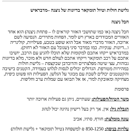
גלישת חולות וטיול תומקאר בדיונות של ניצנה –מדבראיש
חבל ניצנה
חבל ניצנה (או כמו שתושבי האזור קוראים לו – פתחת ניצנה) הוא אחד
האזורים המבודדים בארץ ויש לומר, הפחות מתוירים. הנסיעה לשם
ארוכה, האזור מדברי מאוד אבל הוא שופע בטבע, פעילויות, קולינריה
ו...דיונות. ענקיות. כמו במדבר סיני (שגובל עם האזור לא רחוק).
במדבראיש ייקחו אתכם למקומות שלא תוכלו להגיע עם הרכב, יושיבו
אתכם על רכב תומקאר וייקחו אתכם לעולם חדש ולא מוכר, מלא בדיונות
גבוהות, עצי שיטה מפלצתיים והדובדבן שבקצפת – גלישת חולות
במהירות מטורפת. הגדולים יכולים לנסות לגלוש בעמידה, הקטנים בישיבה
והקטנטנים יכולים לשבת עם מבוגר על הגלשן. הפעילות הזו פשוט כיפית,
מצחיקה ומאובקת למדי, אז אל תבואו עם שמלות ערב וחליפות.
פרסומת
משך הטיול/הפעילות:
שעתיים, ניתן גם פעילות ארוכה יותר
הגבלת גיל:
אין, אך רק בעל רישיון נהיגה יכול לנהוג
עונה מומלצת:
חורף, סתיו, אביב
עלויות כניסה:
850-1250 ₪ למשפחה (טיול תומקאר + גלישת חולות)