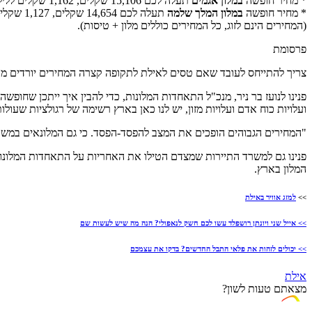
* מחיר חופשה
במלון אגמים
תעלה לכם 15,106 שקלים, 1,162 שקלים ללילה בממוצע.
* מחיר חופשה
במלון המלך שלמה
תעלה לכם 14,654 שקלים, 1,127 שקלים ללילה בממוצע.
(המחירים הינם לזוג, כל המחירים כוללים מלון + טיסות).
פרסומת
צריך להתייחס לעובד שאם טסים לאילת לתקופה קצרה המחירים יורדים מעט
פנינו לנועז בר ניר, מנכ"ל התאחדות המלונות, כדי להבין איך ייתכן שחופש
ועלויות כוח אדם ועלויות מזון, יש לנו כאן בארץ רשימה של רגולציות שעול
"המחירים הגבוהים הופכים את המצב להפסד-הפסד. כי גם המלונאים במש
פנינו גם למשרד התיירות שמצדם הטילו את האחריות על התאחדות המלונות 
המלון בארץ.
>>
למזג אוויר באילת
>> אייל שני ויונתן רושפלד עשו לכם חשק לנאפולי? הנה מה שיש לעשות שם
>> יכולים לזהות את פלאי התבל החדשים? בדקו את עצמכם
אילת
מצאתם טעות לשון?