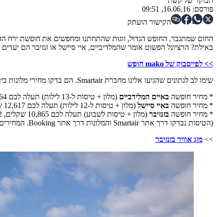
הבוקר של קשת
פורסם:
16.06.16, 09:51
הקישור הועתק
החום שמתגבר, החופש הגדול, זוגות שהתחתנו ומחפשים את חופשת ירח הדב
באילת? הרציונל הפשוט אומר שהמלדיביים, איי סיישל או זנזיבר הם יעדים 
>> לפייסבוק של mako חופש
שימו לב לנתונים שהגיעו אלינו מחברת Smartair. הם בדקו מחירי מלונות ביעדים אקזוטיים, הנמצאים בקו ראשון למים, כאלו שזכו לדירוג גבוה מאוד באתר Booking.com. ואלו הנתונים:
* מחיר חופשה
באיים המלידביים
(מלון + טיסות ל-13 לילות) תעלה לכם 10,264 שקלים, 790 שקלים ללילה בממוצע.
* מחיר חופשה
באיי סיישל
(מלון + טיסות ל-12 לילות) תעלה לכם 12,617 שקלים, 901 שקלים ללילה בממוצע.
* מחיר חופשה
בזנזיבר
(מלון + טיסות לשבוע) תעלה לכם 10,865 שקלים, 1,552 שקלים ללילה בממוצע.
(הטיסות נבדקו דרך אתר Smartair והמלונות דרך אתר Booking. המחירים הינם לזוג).
>>
מזג אוויר בזנזיבר