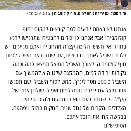
אזור מוצל עם ירידה נוחה למים. חוף קולומביה
|
צילום: עינב לנדאו
אנחנו לא באמת יודעים למה קוראים למקום "חוף
קולומביה" אבל אנחנו כן יכולים להבטיח שתרגישו לרגע
בחו"ל. אל חשש, הליכה קצרה מהחנייה ואתם מגיעים, יש
ללכת בשביל לאורך הברושים, עד שתזהו את השלט לכיוון
חוף קולומביה. לאורך השביל המוצל תמצאו כמה וכמה
נקודות ירידה למים, ההמלצה שלנו היא להמשיך עם
השביל כ-200 מטר לערך, ממש לסוף השביל, שם תפגשו
אזור מוצל עם ירידה נוחה למים ואפילו שולחן אחד של
קק"ל. כל שנותר כעט הוא להתמקם ולהיכנס למים
הצלולים והקרים של נחל שניר. המקום בתולי ויפהפה,
בבקשה קחו את הזבל אתכם.
הטיפ שלנו