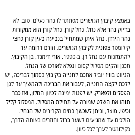
באמצע קיבוץ הגושרים מסתתר לו נהר נעלם, טוב, לא
בדיוק נהר אלא נחל, נחל קורן. נחל קורן הוא ממקורות
נהר הירדן, נחל איתן שמתחיל בנביעה בעין קורן כחצי
קילומטר צפונית לקיבוץ הגושרים, וזורם דרומה עד
להתמזגות עם נחל דן. ב-1990, אורי דימנד, בן הקיבוץ,
תכנן והקים מסלול קסום ונפלא לאורכו של הנחל.
הניווט בוויז יוביל אתכם לחנייה בקיבוץ בסמוך לבריכה, יש
ללכת לקצה החנייה, לעבור את הבריכה ולהמשיך עד לגן
הפסלים ולפארק. יש לפנות ימינה לכיוון המלון, ואז כבר
תזהו את השלט שמורה על תחילת המסלול. המסלול קליל
וכיפי, מוצל, וניתן לשכשך במים הקרירים של הנחל.
הולכים עד שמגיעים לשער ברזל וחוזרים באותה הדרך,
כקילומטר לערך לכל כיוון.