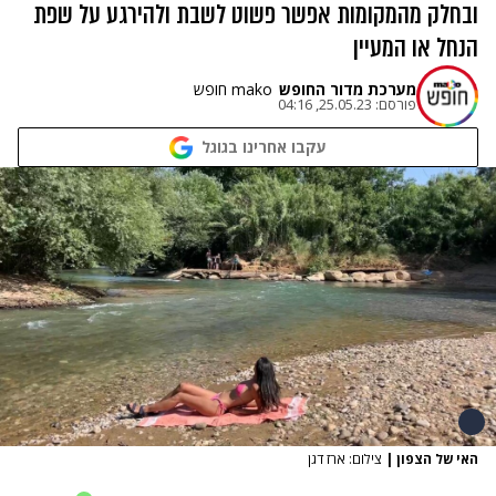
ובחלק מהמקומות אפשר פשוט לשבת ולהירגע על שפת
הנחל או המעיין
מערכת מדור החופש
mako חופש
פורסם:
25.05.23, 04:16
עקבו אחרינו בגוגל
האי של הצפון
|
צילום: ארז דגן