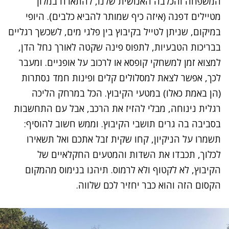
המשפחה והכלבה האנושית שלנו, להתארח במלון
מטיילים דפנה (איזה כיף שמותר להביא כלבים). היופי
במיקום, שניתן לטייל בקיבוץ בין פלגי מים, לשכשך רגליים
בבריכות הטבעיות, לתפוס פינה שקטה לאורך נחל הדן,
למצוא זמן למשחקי קופסא או לרכוב על אופניים. ומעבר
לכך, אפשר לצאת למסלולים קלים ופינות חמד נסתרות
(הן באמת כאלו) במטעי הקיבוץ. הכל במרחק הליכה
רגלית נינוחה, מבלי להזיז את הרכב, אבל עם התחשבות
בסביבה בה גרים תושבי הקיבוץ. וממש חשוב להוסיף:
תשמרו על הניקיון, קחו שקית זבל אתכם ואל תשאירו
לכלוך, תכבדו את השדות והמטעים החקלאיים של
הקיבוץ, לא לקטוף ולא לרמוס. תיהנו בנימוס מהמקום
הקסום הזה והוא כבר יחזיר לכם שלווה.