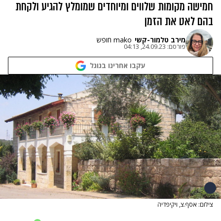
חמישה מקומות שלווים ומיוחדים שמומלץ להגיע ולקחת
בהם לאט את הזמן
מירב טלמור-קשי
mako חופש
פורסם:
24.09.23, 04:13
עקבו אחרינו בגוגל
צילום: אסף.צ, ויקיפדיה