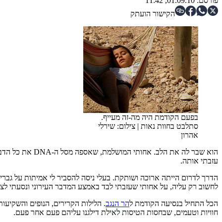
פורסם:
01.09.10, 11:42
הקישור הועתק
בפעם הקודמת היה מה-זה מעייף.
סתלבט בחוות נאות
|
צילום: שירלי
אהרון
הוא שבר לה את 
עזבתי אותה.
הדרך לדרום הייתה ארוכה ושותקת. בעלי ניסה להסביר לי אמיתות על גברי
לחשוב רק עליה, על אחותי שעזבתי לבד באמצע המדבר העירוני ונסעתי לצימ
הכל התחיל בנסיעה הקודמת ל
הר הנגב
. הלילות הקרירים, הנופים והשקיעות
חוויות וטעמים, שבחסות הטיסות לאילת דילגנו עליהם פעם אחר פעם.