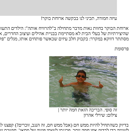
עיזה חמודה, תכיני לנו בבקשה ארוחת בוקר!
ארוחת הבוקר בחוות נאות מדבר מתחילה ב"להרוויח אותה": הילדים התעור
שהיצירתיות של בעלי הבית לא מסתיימת בבניית אהילים ועיצוב החדרים, אלא
מסתתר דווקא במקרר: בקבוק חלב עיזים שכאשר פותחים אותו, מגלים "פ
פרסומת
זה סופי. הבריכה הזאת חמה יותר
|
צילום: שירלי אהרון
בדיוק כשהתחיל להיות ממש חם (אבל ממש חם, זה הנגב, זוכרים?) קפצנו לנ
לשנייה כדי לבדוק איזו חמה יותר, פרגנתי לעצמי פינוק של מסאג', חושבת