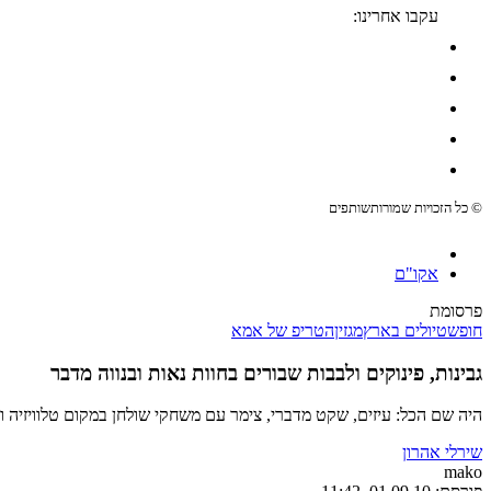
עקבו אחרינו:
© כל הזכויות שמורות
שותפים
אקו"ם
פרסומת
חופש
טיולים בארץ
מגזין
הטריפ של אמא
גבינות, פינוקים ולבבות שבורים בחוות נאות ובנווה מדבר
היה שם הכל: עיזים, שקט מדברי, צימר עם משחקי שולחן במקום טלוויזיה 
שירלי אהרון
mako