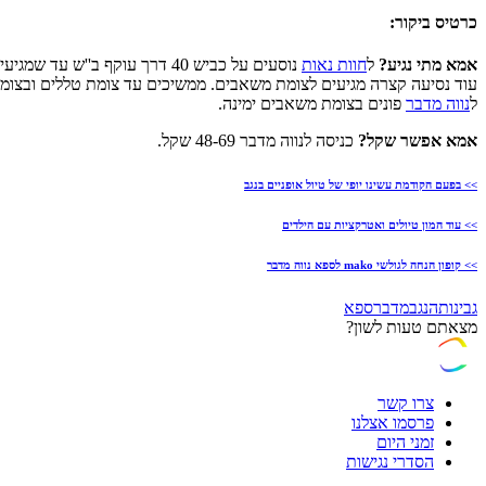
כרטיס ביקור:
אמא מתי נגיע?
ל
חוות נאות
נוסעים על כביש 40 דרך עוקף
עוד נסיעה קצרה מגיעים לצומת משאבים. ממשיכים עד צומת טללים ובצומת 
ל
נווה מדבר
פונים בצומת משאבים ימינה.
אמא אפשר שקל?
כניסה לנווה מדבר 48-69 שקל.
>> בפעם הקודמת עשינו יופי של טיול אופניים בנגב
>> עוד המון טיולים ואטרקציות עם הילדים
>> קופון הנחה לגולשי mako לספא נווה מדבר
גבינות
הנגב
מדבר
ספא
מצאתם טעות לשון?
צרו קשר
פרסמו אצלנו
זמני היום
הסדרי נגישות