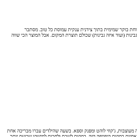
וחת בוקר שמימית בתוך צידנית ענקית עמוסת כל טוב. מסתבר
בינות (ועוד איזה גבינות) שכולם תוצרת המקום. אבל המוצר הכי שווה
 מעוצבות, ג'קוזי לוהט ומפנק וספא. בשעה שהילדים עברו מבריכה אחת
 אחיות במקום היפייפה הזה, במקום לשבת ולחכות למישהו שכועס יותר