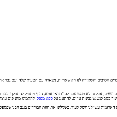
הלב. אחותי המושלמת, שאספה מסל ה-DNA את כל הדברים הטובים והשאירה לנו רק שאריות, נשארה עם ה
ם ונשים, אבל זה לא ממש עבד לו. "תראי אמא, הנוף מתחיל להתחלף! כבר ר
ר בנגב לנשנש גבינות עיזים, להתענג על
ספא מפנק
ולהתמוגג מהנופים עוצר
 האדומות עשו לנו חשק לעוד. כשגילינו את חוות הבודדים בנגב הבנו שפספסנ