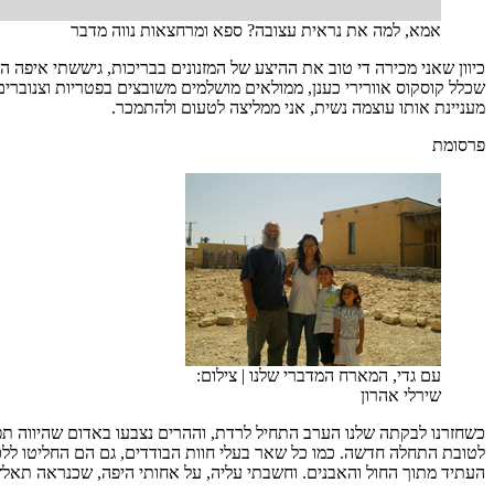
אמא, למה את נראית עצובה? ספא ומרחצאות נווה מדבר
כיוון שאני מכירה די טוב את ההיצע של המזנונים בבריכות, גיששתי איפה הכ
שכלל קוסקוס אוורירי כענן, ממולאים מושלמים משובצים בפטריות וצנובר
מעניינת אותו עוצמה נשית, אני ממליצה לטעום ולהתמכר.
פרסומת
עם גדי, המארח המדברי שלנו
|
צילום:
שירלי אהרון
כשחזרנו לבקתה שלנו הערב התחיל לרדת, וההרים נצבעו באדום שהיווה תפ
לטובת התחלה חדשה. כמו כל שאר בעלי חוות הבודדים, גם הם החליטו ללכ
העתיד מתוך החול והאבנים. וחשבתי עליה, על אחותי היפה, שכנראה תאלץ 