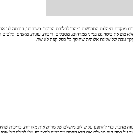
רו מוקדם בצהלות התרגשות ומהרו לחליבת הבוקר. כשחזרנו, חיכתה לנו אר
 מוצאת ביטוי גם במיני ממרחים, מטבלים, ריבות, עוגות, מאפים, סלטים וג
קק" עבה של שמנת אלוהית שהופך כל ספל קפה לאושר.
ווה מדבר, כדי להתפנן על שילוב מושלם של מרחצאות מקורות, בריכות שחיה
 שוב על כמה היה מושלם אם היא הייתה מסכימה להצטרף אלי לבילוי של שתי