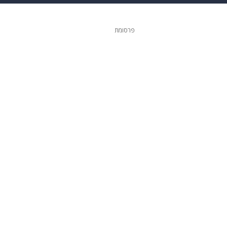
ופנה
דיגיטל
פרסומת