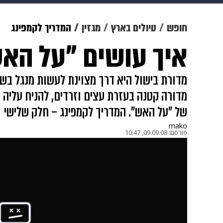
תרבות
צבא וביטחון
makoZ
חופש
טיולים בארץ
מגזין
המדריך לקמפינג
איך עושים "על הא
גאווה
ויוה
משפט
תשעה חוד
מדורת בישול היא דרך מצוינת לעשות מנגל בשטח
מדורה קטנה בעזרת עצים וזרדים, להניח עליה רש
של "על האש". המדריך לקמפינג – חלק שלישי
mako
פורסם:
09.09.08, 10:47