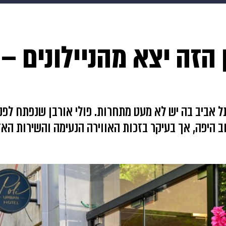
makoZ
בריאות
HIX
ספורט
כסף
הורים
עיצוב
הזה יצא מהניילונים – 
תשעה חודשים
מתכונים
פרויקטים מיוחדים
תל אביב בה יש לא מעט מתחרות. פולי אורבן שנפתח לפ
ב היפה, אך בעיקר בזכות האווירה הנעימה והשירות האד