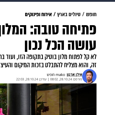
מוזיקה
תרבות
צבא וביטחון
חופש
טיולים בארץ
אירוח ופינוקים
פתיחה טובה: המלון 
דיגיטל
גאווה
ויוה
משפט
עושה הכל נכון
לא קל לפתוח מלון בוטיק בתקופה הזו, ועוד ב
זה, והוא מצליח להתבלט בזכות המיקום והעיצו
אילן ארנון
mako חופש
פורסם:
28.10.24, 08:02
|
עודכן:
28.10.24, 22:03