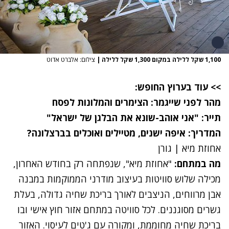
1,100 שקל ללילה במקום 1,300 שקל ללילה
|
צילום: אלברט אדוט
>> עוד בערוץ החופש:
מהר לפני שייגמר: הצימרים והמלונות לפסח
תייר: "אני אוהב-שונא את הבלגן של ישראל"
המדריך: איפה ישנים, מטיילים ואוכלים בברצלונה?
אחוזת מיא | גורן
מה במתחם:
"
אחוזת מיא
", שנפתחה רק בחודש האחרון,
מכילה שלוש סוויטות בעיצוב מודרני הממוקמות במבנה
אבן מרווחים, הניצבים לאורך בריכת שחיה גדולה, בעלת
גשרים מסוגננים. לכל סוויטה במתחם אזור חוץ אישי ובו
בריכת שחיה מחוממת, ומקורה עם ג'טים לעיסוי. האזור