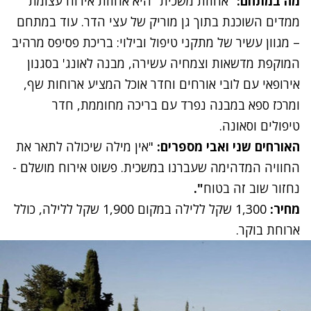
מה במתחם:
"
אחוזת משכית
" היא אחוזת אירוח עצומת
ממדים השוכנת בתוך גן מוריק של עצי הדר. עוד במתחם
– מגוון עשיר של מתקני טיפול ובילוי: בריכת פסיפס מרהיב
המוקפת מדשאות וצמחיה עשירה, מבנה לאונג' בסגנון
אירופאי עם לובי אורחים וחדר אוכל המציע ארוחות שף,
ומרכז ספא במבנה נפרד עם בריכה מחוממת, חדר
טיפולים וסאונה.
האורחים שני ואבי מספרים:
"אין מילה שיכולה לתאר את
החוויה המדהימה שעברנו במשכית. פשוט אירוח מושלם -
נחזור שוב זה בטוח
".
מחיר:
1,300 שקל ללילה במקום 1,900 שקל ללילה, כולל
ארוחת בוקר.