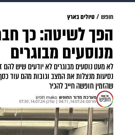
מוזיקה
תרבות
צבא וביטחון
חופש
טיולים בארץ
הפך לשיטה: כך חבר
דיגיטל
גאווה
ויוה
משפט
מנוסעים מבוגרים
לא מעט נוסעים מבוגרים לא יודעים שיש להם ז
שהזמין חופשה חייב להכיר
מערכת מדור החופש
mako חופש
פורסם:
14.07.24, 04:11
|
עודכן:
14.07.24, 07:30