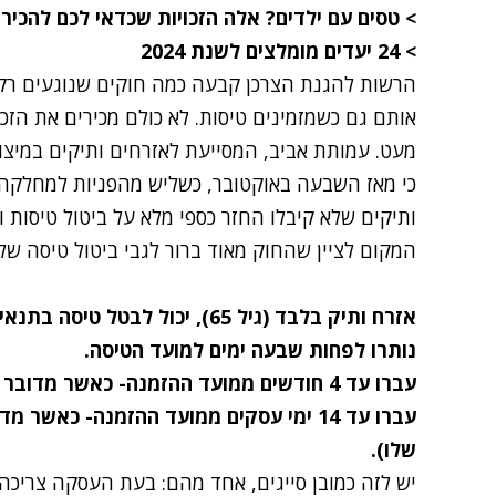
>
טסים עם ילדים? אלה הזכויות שכדאי לכם להכיר
>
24 יעדים מומלצים לשנת 2024
הרשות להגנת הצרכן קבעה כמה חוקים שנוגעים רק לא
אותם גם כשמזמינים טיסות. לא כולם מכירים את הזכו
מעט. עמותת אביב, המסייעת לאזרחים ותיקים במיצוי
כי מאז השבעה באוקטובר, כשליש מהפניות למחלקה 
ותיקים שלא קיבלו החזר כספי מלא על ביטול טיסות 
המקום לציין שהחוק מאוד ברור לגבי ביטול טיסה של
אזרח ותיק בלבד (גיל 65), יכול לבטל טיסה בתנאים הבאים:
נותרו לפחות שבעה ימים למועד הטיסה.
עברו עד 4 חודשים ממועד ההזמנה- כאשר מדובר ב"עסקת מכר מרחוק" (טלפון).
עברו עד 14 ימי עסקים ממועד ההזמנה- כא
שלו).
יש לזה כמובן סייגים, אחד מהם: בעת העסקה צריכה 