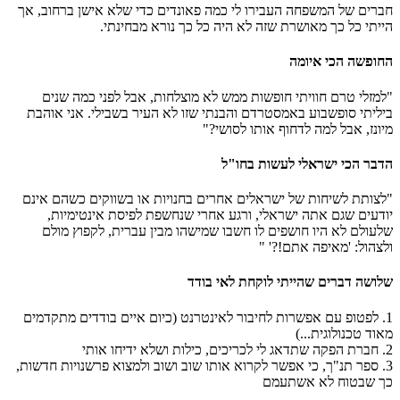
חברים של המשפחה העבירו לי כמה פאונדים כדי שלא אישן ברחוב, אך
הייתי כל כך מאושרת שזה לא היה כל כך נורא מבחינתי.
החופשה הכי איומה
"למזלי טרם חוויתי חופשות ממש לא מוצלחות, אבל לפני כמה שנים
ביליתי סופשבוע באמסטרדם והבנתי שזו לא העיר בשבילי. אני אוהבת
מיונז, אבל למה לדחוף אותו לסושי?"
הדבר הכי ישראלי לעשות בחו"ל
"לצותת לשיחות של ישראלים אחרים בחנויות או בשווקים כשהם אינם
יודעים שגם אתה ישראלי, ורגע אחרי שנחשפת לפיסת אינטימיות,
שלעולם לא היו חושפים לו חשבו שמישהו מבין עברית, לקפוץ מולם
ולצהול: 'מאיפה אתם!?' "
שלושה דברים שהייתי לוקחת לאי בודד
1. לפטופ עם אפשרות לחיבור לאינטרנט (כיום איים בודדים מתקדמים
מאוד טכנולוגית...)
2. חברת הפקה שתדאג לי לכריכים, כילות ושלא ידיחו אותי
3. ספר תנ"ך, כי אפשר לקרוא אותו שוב ושוב ולמצוא פרשנויות חדשות,
כך שבטוח לא אשתעמם