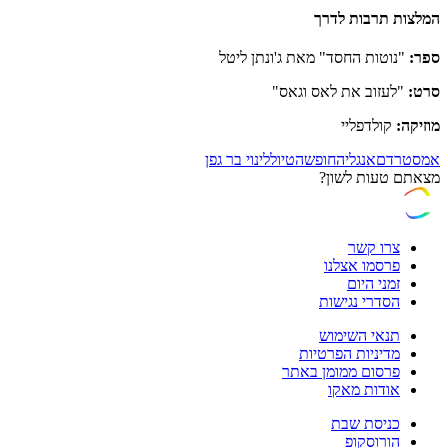
המלצות תרבות לדרך
ספר:
"נוטות החסד" מאת ג'ונתן ליטל
סרט:
"לעזוב את לאס וגאס"
מוזיקה:
קולדפליי
אמסטרדם
אנגליה
חופשה
טיול
לינוי בר גפן
מצאתם טעות לשון?
צרו קשר
פרסמו אצלנו
זמני היום
הסדרי נגישות
תנאי השימוש
מדיניות הפרטיות
פרסום ממומן באתר
אודות מאקו
כניסת שבת
הורוסקופ