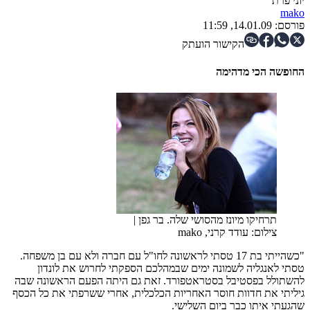
יוני פרת
mako
פורסם:
14.01.09, 11:59
הקישור הועתק
החופשה הכי מדהימה
תרחיקו מיונז מהסושי שלה. בר גפן
|
צילום: עודד קרני, mako
"כשהייתי בת 17 טסתי לראשונה לחו"ל עם חברה ולא עם בן משפחה.
טסתי לאנגליה לשמונה ימים שבמהלכם הספקתי לחרוש את לונדון
להשתולל בפסטיבל בסטראטפורד. זאת גם היתה הפעם הראשונה שבה
גיליתי את חדוות חוסר האחריות הכלכלית, אחרי ששרפתי את כל הכסף
שהגעתי איתו כבר ביום השלישי.