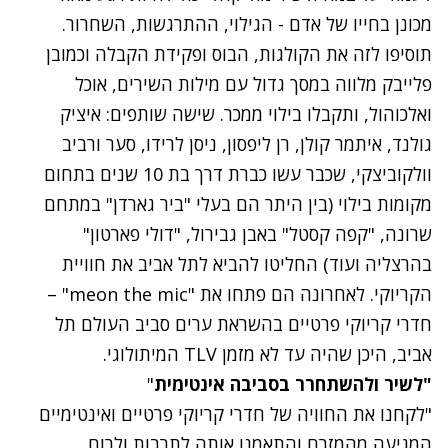
מכונן בחייו של אדם - הגילוי, ההתרגשות, השחרור.
תוסיפו לזה את הקולגות, הבוס ופקידת הקבלה וכמובן
פלייבק מלווה במסך גדול עם מילות השירים, אוכל
ואלכוהול, ותקבלו בילוי ממכר. שישה שותפים: איציק
גולנד, איתמר קולן, רן ליפסון, ניסן לרידו, סער ורביב
וולקוביצקי, שכבר עשו כברת דרך בת 10 שנים בתחום
מקומות בילוי (בין היתר הם בעלי "ביר גארדן" במתחם
שרונה, "קפה קסטל" באבן גבירול, "דולי פארטון"
בהרצליה ועוד) החליטו להביא לתל אביב את חוויית
הקריוקי. לאחרונה הם פתחו את "
meon the mic
" –
חדרי קריוקי פרטיים בהשראת ערים סביב העולם תל
אביב, היכן שהיה עד לא מזמן TLV המיתולוגי.
"לשיר ולהשתחרר בסביבה אינטימית
"
"לקחנו את החוויה של חדרי קריוקי פרטיים ואינטימיים
המגיעה מהמזרח והתאמנו אותה לתרבות ולרוח