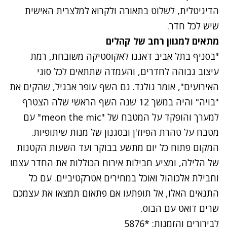
הדיגיטלית, לשלוט בתאורה ולקרוא למלצרית האישית
שיש לכל חדר.
מתאים למגוון רחב של קהלים
"בסניף בתל אביב דאגנו לאקוסטיקה משובחת, רמת
עיצוב גבוהה לחדרים, והעמדה שתתאים לכל סוגי
האירועים", אומר גולנד. גם השף עופר אבגיל, שהקים את
"בויה" והיה במשך 12 שנה השף הראשי שלה הצטרף
למערך והופקד על המטבח של "
meon the mic
" עם
מטבח על טהרת הפיוז'ן ובסגנון של מנות שיתופיות.
המקום פתוח כל יום מתשע בבוקר ועד השעות הקטנות
של הלילה, ומציע חבילות אירוח הכוללות את החדר עצמו
וחבילת אלכוהול ואוכל במחירים אטרקטיביים. עם כל
התנאים האלו, אל תופתעו אם פתאום תמצאו את עצמכם
שרים דואט עם הבוס.
לבירורים והזמנות: *5876