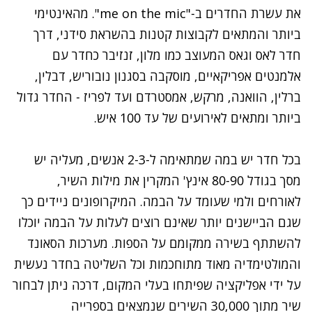
את עשרת החדרים ב-"me on the mic". מהאינטימי
ביותר והמתאים לקבוצות קטנות בהשראת סידני, דרך
חדר לאס וגאס המעוצב כמו מלון, זנזיבר כחדר עם
אלמנטים אפריקאיים, מוסקבה בסגנון נובוריש, דבלין,
ברלין, הוואנה, מרקש, אמסטרדם ועד לפריז - החדר גדול
ביותר ומתאים לאירועים של עד 100 איש.
בכל חדר יש במה שמתאימה ל-2-3 אנשים, מעליה יש
מסך בגודל 80-90 אינץ' המקרין את מילות השיר,
לאורחים ולמי שעומד על הבמה. המיקרופונים ניידים כך
שגם הביישנים יותר שאינם רוצים לעלות על הבמה יוכלו
להשתתף בשירה ממקומם על הספות. מערכות הסאונד
והמולטימדיה מאוד מתוחכמות וכל השליטה בחדר נעשית
על ידי אפליקציה שפיתחו בעלי המקום, דרכה ניתן לבחור
שיר מתוך 30,000 השירים שנמצאים בספרייה