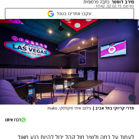
מירב דוסטר
כתבה פרסומית
פורסם:
02.02.15, 10:42
עקבו אחרינו בגוגל
חדרי קריוקי בתל אביב
|
צילום: איתי סיקולסקי, mako
דברו איתנו
לעמוד על במה ולשיר מול קהל יכול להיות רגע מאוד