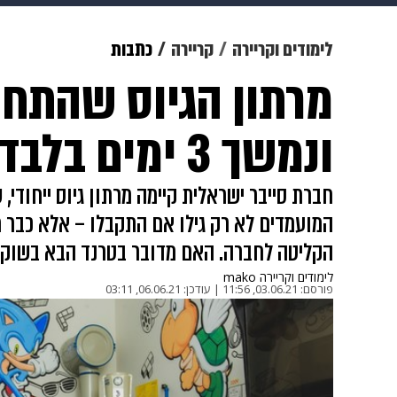
מוזיקה
תרבות
צבא וביטחון
לימודים וקריירה
קריירה
כתבות
מרתון הגיוס שהתחי
דיגיטל
גאווה
ויוה
משפט
ונמשך 3 ימים בלבד
המועמדים לא רק גילו אם התקבלו – אלא כבר 
הקליטה לחברה. האם מדובר בטרנד הבא בשוק
לימודים וקריירה mako
פורסם:
03.06.21, 11:56
|
עודכן:
06.06.21, 03:11