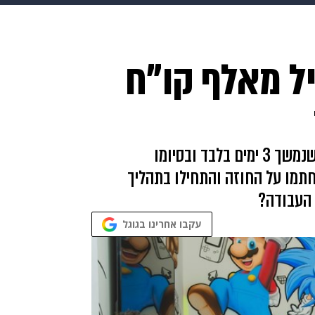
makoZ
בריאות
HIX
ספורט
כסף
הורים
עיצוב
ל מאלף קו"ח
תשעה חודשים
מתכונים
פרויקטים מיוחדים
חברת סייבר ישראלית קיימה מרתון גיוס ייחודי, שנמשך 3 ימים בלבד ובסיומו
חתמו על החוזה והתחילו בתהליך
 העבודה?
עקבו אחרינו בגוגל