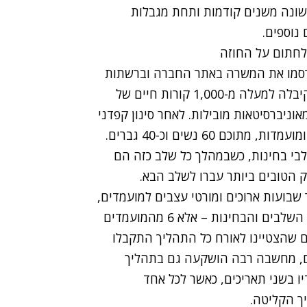
מנהלים וצוות ה-HR. הפעם, בשונה משנים קודמות ותחת מגבלות
 נוספים.
פרסמו את המשרה באתר החברה וברשתות
החברתיות למשך שבועיים בלבד, במהלכם החברה קיבלה למעלה מ-1,000 קורות חיים של
ניברסיטאות מובילות. לאחר סינון קפדני
זומנו לאירוע הפתיחה ביום הראשון כ-100 מועמדים ומועמדות, מתוכם 60 נשים וכ-40 גברים.
בי בחינות, כשבמהלך כל שלב כזה הם
ק הטובים ביותר עברו לשלב הבא.
 שבועות ארוכים ומורטי עצבים למועמדים,
כאן במשך 3 ימים אינטנסיביים לא רק שהסתיימו כלל השלבים והבחינות – אלא 6 מהמועמדים
 עבודה וחוזה העסקה. 3 נשים ו-3 גברים שהצטיינו לאורח כל התהליך התקבלו
ם, מחשבה רבה הושקעה גם בתהליך
ליטה מרוכזת יחדיו בשני תאריכים, כאשר לכל אחד
ך הקליטה.