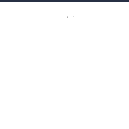
 הבית
אופנה
פרסומת