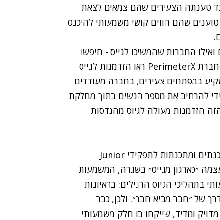
צד טענתה הצעירים שהם צמאים לצאת
טוענים שהם חווים קושי משמעותי להיכנס
.
ואילו החברות שהמשיכו לגייס - חיפשו
בעיקר מפתחים מנוסים בתעשייה. לאור מציאות זו, בחברת PerimeterX ראו הזדמנות לגייס
קיע במפתחים צעירים, בחברה מעודדים
מידי להרחיב את מספר הנשים בתוך מחלקת
הזה הזדמנות מעולה לגיוס מהנדסות
החברה יצאה למרתון הגיוס עם יעד ברור: גיוס 6 מתכנתים ומתכנתות לתפקידי Junior
 חברת PerimeterX מחשיבה עצמה ״כארגון מגייס״ בשגרה, המשמעות
 בתהליכי הגיוס הרגילים: בראיונות
ך של ״חבר מביא חבר״. ולכן, כבר
דויק ומדיד, שייקחו בו חלק משמעותי