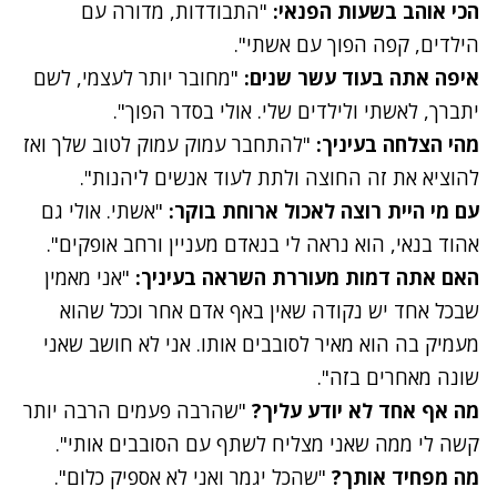
הכי אוהב בשעות הפנאי:
"התבודדות, מדורה עם
הילדים, קפה הפוך עם אשתי".
איפה אתה בעוד עשר שנים:
"מחובר יותר לעצמי, לשם
יתברך, לאשתי ולילדים שלי. אולי בסדר הפוך".
מהי הצלחה בעיניך:
"להתחבר עמוק עמוק לטוב שלך ואז
להוציא את זה החוצה ולתת לעוד אנשים ליהנות".
עם מי היית רוצה לאכול ארוחת בוקר:
"אשתי. אולי גם
אהוד בנאי, הוא נראה לי בנאדם מעניין ורחב אופקים".
האם אתה דמות מעוררת השראה בעיניך:
"אני מאמין
שבכל אחד יש נקודה שאין באף אדם אחר וככל שהוא
מעמיק בה הוא מאיר לסובבים אותו. אני לא חושב שאני
שונה מאחרים בזה".
מה אף אחד לא יודע עליך?
"שהרבה פעמים הרבה יותר
קשה לי ממה שאני מצליח לשתף עם הסובבים אותי".
מה מפחיד אותך?
"שהכל יגמר ואני לא אספיק כלום".