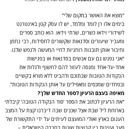
"מוצא את האושר במקום שלי"
בימים אלו רן לומד ומלמד, יש לו עסק קטן באינטרנט
לשידורי וידאו כשרים, שרתי וידאו. הוא כותב ספרים
ומעביר שיעורים וסדנאות שקשורים לחסידות, רבי נחמן
וחיבור אותן תובנות רוחניות לחיי המעשה ולנפש שלנו.
"אני נפגש גם עם אנשים בסדנאות או בפגישות
אחד-על-אחד ומנסה לעזור להם לחשוף ולגלות את
הנקודות הטובות שבתוכם ולהביט ללא מורא בקשיים
ובפחדים שמכסים ומאפילים על אותן הנקודות הטובות".
מאיפה בעצם הרעיון לספר החדש שלך?
"את הרעיון לכתוב את הספר '
סוד הנקודה הטובה
' קיבלתי
בארוחת ליל שבת אצל שכנים שבה דיברנו קצת על המצב
העגום בארץ ואולי המועצם לעיתים על ידי התקשורת של
פער ועוינות בין קבוצות שונות בחברה הישראלית –