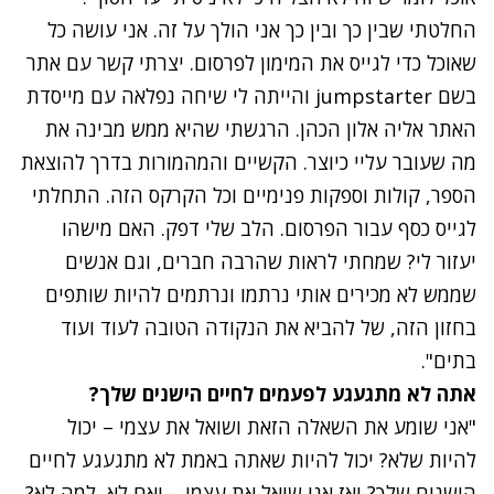
החלטתי שבין כך ובין כך אני הולך על זה. אני עושה כל
שאוכל כדי לגייס את המימון לפרסום. יצרתי קשר עם אתר
בשם jumpstarter והייתה לי שיחה נפלאה עם מייסדת
האתר אליה אלון הכהן. הרגשתי שהיא ממש מבינה את
מה שעובר עליי כיוצר. הקשיים והמהמורות בדרך להוצאת
הספר, קולות וספקות פנימיים וכל הקרקס הזה. התחלתי
לגייס כסף עבור הפרסום. הלב שלי דפק. האם מישהו
יעזור לי? שמחתי לראות שהרבה חברים, וגם אנשים
שממש לא מכירים אותי נרתמו ונרתמים להיות שותפים
בחזון הזה, של להביא את הנקודה הטובה לעוד ועוד
בתים".
אתה לא מתגעגע לפעמים לחיים הישנים שלך?
"אני שומע את השאלה הזאת ושואל את עצמי – יכול
להיות שלא? יכול להיות שאתה באמת לא מתגעגע לחיים
הישנים שלך? ואז אני שואל את עצמי – ואם לא, למה לא?