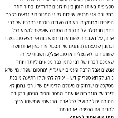
ספציפית באותו הזמן בין חילונים לחרדים. בתור חוזר
בתשובה אני מרגיש שייכות לשני המגזרים שנראים כל כך
הפוכים ומרוחקים. באותה סעודה נזכרתי בדבריו של רבי
נחמן מברסלב על הנקודה הטובה שאפשר למצוא בכל
אדם, על העובדה שאם אדם יחפש בוודאי ימצא טוב בשני
וכמובן שבעצמו (בזמנים של תסכול או דכאון או תחושה
ששום דבר לא מצליח או טוב אצלי). חשבתי על זה
שאמנם דבריו של רבי נחמן כבר מגיעים ליותר ויותר
אנשים אבל הרבה פעמים יש עדיין 'מחסום שפה'. מי שלא
נוהג לקרוא ספרי קודש – יכולה להיות לו רתיעה מובנת
מטקסטים שרחוקים מעולם הדימויים שלו. רבי נחמן לא
דיבר אל מגזר כזה או אחר. המסר והסוד הטמון בנקודה
הטובה יכול להועיל לכל אדם. הרגשתי שמישהו צריך
להרים את הכפפה. אז הרמתי".
מתי הוא אמור לצאת?