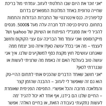
"אני זוכר את היום שבו החלטתי לעזוב. עמדתי מול בריכת
שחייה טרופית באחד המלונות המפוארים בדרום
קליפורניה. כנס אינטרנטי של החברות הגדולות והחמות
בתחום. כרטיס כניסה לכל חברה עלה מעל 5000$. מנסים
להכיר לי את סמנכ"לי הפיתוח או השיווק של yahoo! ושל
מייקרוסופט ואני עומד מול הבריכה עם עצי הקוקוס וחושב
לעצמי – מה אני בכלל עושה כאן?! איזה טוב יצמח ממה
שאנחנו עושים? חוץ מקצת כסף למשקיעים שלנו. איך אני
עושה טוב בעולם? האם זה באמת מה שרציתי לעשות או
שנגררתי לכאן?
"אני חושב שאחד הדברים שהכניס אותי לתחום ההיי-טק
הוא גם זה שאפשר לי לעזוב – ההבנה שהזמן קצר
והמלאכה מרובה והכל אפשרי. התפיסה הפנימית שאומרת
– החיים שלנו הם בידנו, אף אחד לא יכול להגיד 'מה
לעשות נתקעתי בעבודה הזאת, או בחיים האלה'. אפשר