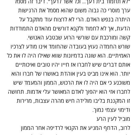
"לא תחמוד בית רעך... וכל אשר לרעך". דיבר זה מסמל
ערך מוסרי כה גבוה משום שהוא מסמל את הרגישות
היתרה בנפש האדם. הרי לא לרצוח עוד מתקבל על
הדעת, אך לא לחמוד ולקנא דורשים מהאדם התמודדות
קשה ומורכבת עם שורשי הרוע שבטבע האנושי.
שורש החמדה נעוץ בעובדה שהחומד אינו מודע לצרכיו
האמיתיים. הוא שוגה בדמיונות שווא שאילו היה לו את כל
אותם דברים שיש לחברו אז חייו יהיו טובים ואיכותיים
יותר. הוא אינו מביט בעין אוהדת באושרו של חברו והוא
משוכנע כי אם היה לו את הרכוש, הממון והמעמד שיש
לחברו אזי הוא יהפוך לאדם המאושר עלי אדמות. תחושה
זו המקננת בליבו מולידה חיש מהרה עצבות, מרירות
ודימוי עצמי נמוך.
מוביל לעין הרע
לרוב, הדחף המניע את הקנאי לרדיפה אחר הממון