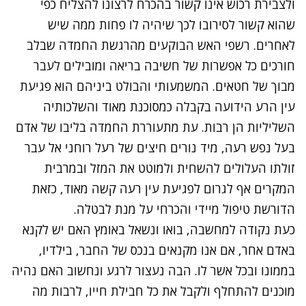
ולצבירת רכוש אינו קשור בהכרח לרצונו להצליח כפי
שהוא קשור לסירובו לכך שיהיה לו פחות ממה שיש
לאחרים. רשפי האש הבוקעים מהרגשת החמדה שבלב
חורכים כל אפשרות של חשיבה בריאה ומובילים לעבר
מבוך של חטאים. המשמעותי והבולט ביניהם הוא פגיעת
עין הרע הידועה בקבלה כמסוכנת מאוד והשלכותיה
השליליות הן רבות. עת מתעוררת החמדה בליבו של אדם
בעל נפש רעה, מיד נורים חיצים של רעל רוחני אל עבר
זולתו העלולים להשחית ולמוטט את המזל ובמרבית
המקרים אף לגרום לפגיעת עין רעה קשה מאוד, כזאת
הדורשת טיפול מיידי והכרחי על מנת לבטלה.
כעת נקודה למחשבה, בואו ונשאל באומץ האם יש לקנא
באדם אחר, אם אנו מקנאים בנכס של החבר, בילדיו,
בממונו ובכל אשר לו. הבה נעצור לרגע ונחשוב האם נהיה
מוכנים להתחלף ולקבל את כל חבילת חייו, לרבות מה