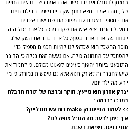
שמזמן לו גורלו ועתידו. כשנראה באמת כיצד נראים החיים
שלו, מה באמת נמצא בתוך שק חייו נשמח חבילת חיינו
אנו. כמסופר באגדת עם מפורסמת שם ישבו איכרים
במעגל והניחו איש איש את שקו במרכז. כל אחד יכול היה
לבחור שק אחד אחר. בסוף, כל אחד בחר את השק שלו.
מוסר ההשכל הוא שכדאי לנו להיות חכמים מספיק כדי
להסתכל על התמונה כולה. אם נעשה זאת נגלה כי הדיבר
התובעני ביותר יהפוך בעינינו לפעוט מכולם, כי לחמוד את
שיש לחברך זה לא רק חטא אלא גם טיפשות גמורה. כי מי
יודע מה ילד יום?
יצחק אהרון
הוא מייעץ, חוקר ומרצה של תורת הקבלה
במרכז "חכמה
"
>> לעמוד הפייסבוק mako רוח עשיתם לייק?
איך ניתן לדעת מה הגורל צופה לנו?
זמני כניסת ויציאת השבת