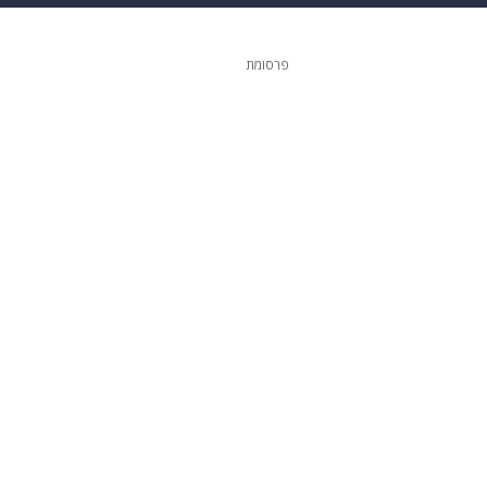
 הבית
אופנה
פרסומת