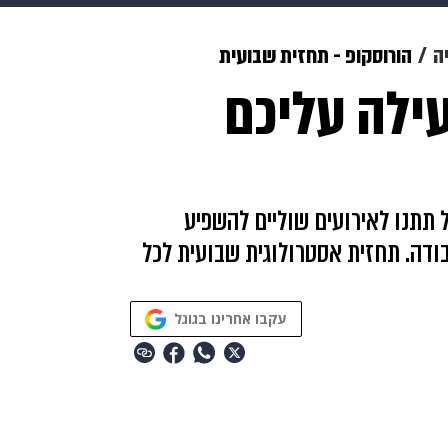
makoZ
בריאות
HIX
ספורט
כסף
הורים
עיצוב
ה
הורוסקופ - תחזית שבועית
ילה עליכם
תשעה חודשים
מתכונים
פרויקטים מיוחדים
 תתנו לאירועים שוליים להשפיע
ודה. תחזית אסטרולוגית שבועית לכל
עקבו אחרינו בגוגל