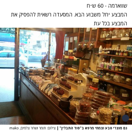
שווארמה - 60 ש״ח
המבצע יחל משבוע הבא. המסעדה רשאית להפסיק את
המבצע בכל עת
גם מוצרי טבע וצמחי מרפא ב"סוד התבלין"
|
צילום: תומר ושחר צלמים, mako