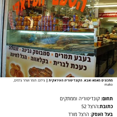
מתכונים מאמא ואבא. הקונדיטוריה העיראקית
|
צילום: תומר ושחר צלמים,
mako
תחום:
קונדיטוריה וממתקים
כתובת:
הרצל 52
בעל העסק
: הרצל מורד