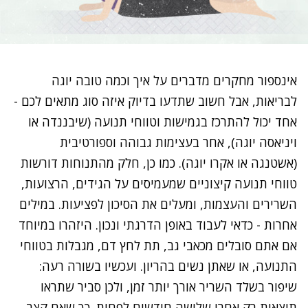
אינספור מחקרים מדברים על איך וכמה טובה יוגה
לבריאות, אבל חשוב שתדעו בדיוק איזה סוג מתאים לכם -
אחד יכול להתרכז בגמישות וטווחי תנועה (שיבננדה או
ויניאסה יוגה), אחר בעצימות גבוהה וספורטיבית
(אשטנגה או אקרו יוגה). כמו כן, חלק מהתנוחות דורשות
טווחי תנועה קיצוניים שמעמיסים על הגידים, הרצועות,
השרירים והעצמות, ומעלים את הסיכון לפציעות. במילים
אחרות - כדאי לעבוד באופן הדרגתי ונכון. היזהרו במיוחד
אם אתם סובלים מכאבי גב, תת לחץ דם, מגבלות בטווחי
התנועה, או שאתן נשים בהריון. ועכשיו בשורה רעה:
שיפור בשלד השריר אורך יותר זמן, ולכן סביר שתראו
תוצאות רק אחרי שלושה חודשים לפחות. כך שאם קצב