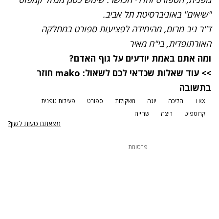
"שיאים" באוניברסיטת תל אביב.
ד"ר ניב מרום, מהיחידה לפציעות ספורט במחלקה
האורתופדית, בי"ח מאיר
ומה אתם באמת יודעים על גוף האדם?
>> עוד שאלות שכדאי לכם לשאול:
mako חוזר
בתשובה
TRX
הליכה
יוגה
משקולות
ספורט
פעילות גופנית
קרוספיט
ריצה
שחייה
מצאתם טעות לשון?
פרסומת