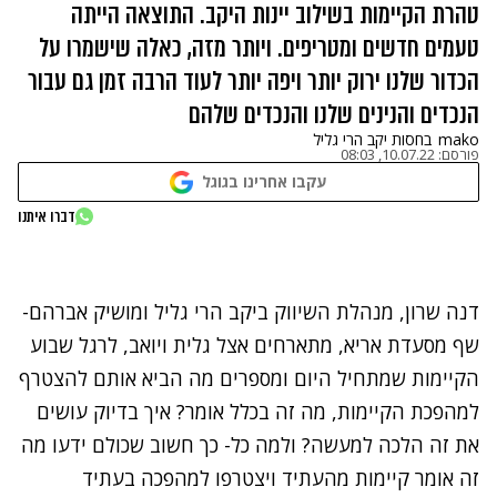
טהרת הקיימות בשילוב יינות היקב. התוצאה הייתה
טעמים חדשים ומטריפים. ויותר מזה, כאלה שישמרו על
הכדור שלנו ירוק יותר ויפה יותר לעוד הרבה זמן גם עבור
הנכדים והנינים שלנו והנכדים שלהם
mako
בחסות יקב הרי גליל
פורסם:
10.07.22, 08:03
עקבו אחרינו בגוגל
נתקלנו בבעיה
דברו איתנו
נסה שוב
דנה שרון, מנהלת השיווק ביקב הרי גליל ומושיק אברהם-
שף מסעדת אריא, מתארחים אצל גלית ויואב, לרגל שבוע
הקיימות שמתחיל היום ומספרים מה הביא אותם להצטרף
למהפכת הקיימות, מה זה בכלל אומר? איך בדיוק עושים
את זה הלכה למעשה? ולמה כל- כך חשוב שכולם ידעו מה
זה אומר קיימות מהעתיד ויצטרפו למהפכה בעתיד