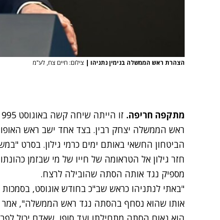
הצהרת ראש הממשלה בנימין נתניהו
|
צילום: חיים צח, לע"מ
מתקפה חריפה.
ראש הממשלה יצחק רבין. בצד אחד ישב ראש האופוזיצי
הביטחון החשאי באותם ימים כרמי גילון. בסרט "במשמ
חזר גילון אל הטראומה של חייו
של מי שבזמן כהונתו 
מספיק נגד אותה הסתה שהובילה לרצח.
"באתי לנתניהו כראש שב"כ בחודש אוגוסט, בסמכות 
אותו שהוא נסחף בהסתה נגד ראש הממשלה", אמר גילו
הוא נאום הסתה מתחילתו ועד סופו, שאדם יכול לפ