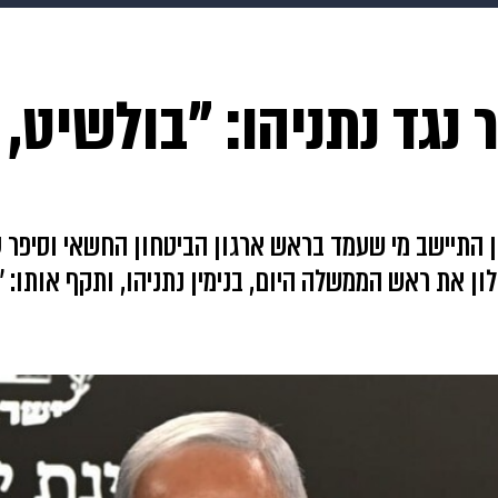
makoZ
בריאות
HIX
ספורט
כסף
הורים
עיצוב
גד נתניהו: "בולשיט, 
תשעה חודשים
מתכונים
פרויקטים מיוחדים
 רבין התיישב מי שעמד בראש ארגון הביטחון החשאי וסיפר
את ראש הממשלה היום, בנימין נתניהו, ותקף אותו: "לא 