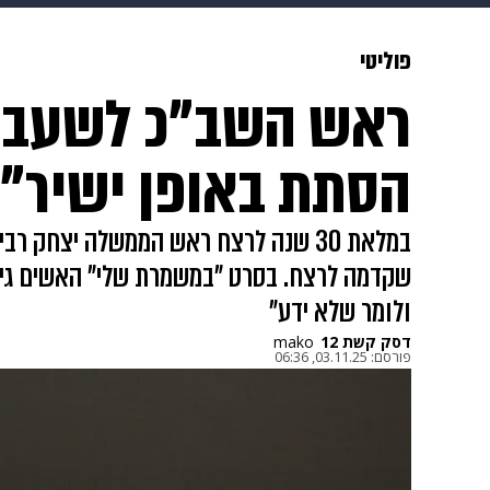
מוזיקה
תרבות
צבא וביטחון
פוליטי
ראש השב"כ לשעבר נ
דיגיטל
גאווה
ויוה
משפט
הסתת באופן ישיר"
במלאת 30 שנה לרצח ראש הממשלה יצחק
שקדמה לרצח. בסרט "במשמרת שלי" האשים גילון 
ולומר שלא ידע"
דסק קשת 12
mako
פורסם:
03.11.25, 06:36