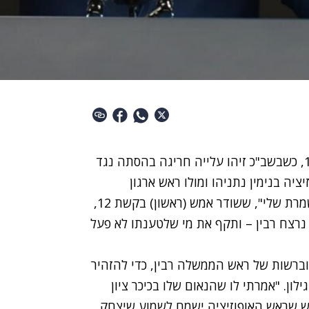
זו הייתה שיחה קשה באוגוסט 1995, כשבשב"כ זיהו עלייה חריגה בהסתה נגד
ה בנימין נתניהו ומולו ראש ארגון
רת שלי", ששודר אמש (ראשון) בקשת 12,
נרצח רבין – ותקף את מי שלטענתו לא פעל
וברשות של ראש הממשלה רבין, כדי להזהיר
ן. "אמרתי לו שהנאום שלו בכיכר ציון
רש שראש האופוזיציה ישמח לשמוע שיצחק