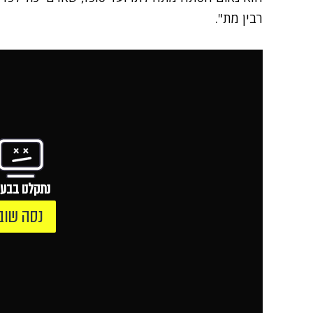
רבין מת".
נתקלנו בבעי
נסה שוב