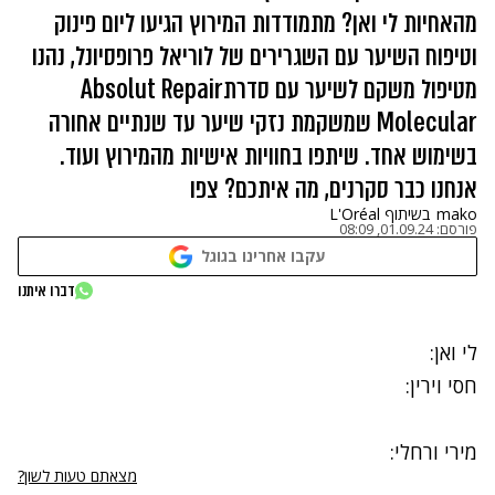
מהאחיות לי ואן? מתמודדות המירוץ הגיעו ליום פינוק
וטיפוח השיער עם השגרירים של לוריאל פרופסיונל, נהנו
מטיפול משקם לשיער עם סדרתAbsolut Repair
Molecular שמשקמת נזקי שיער עד שנתיים אחורה
בשימוש אחד. שיתפו בחוויות אישיות מהמירוץ ועוד.
אנחנו כבר סקרנים, מה איתכם? צפו
mako
בשיתוף L'Oréal
פורסם:
01.09.24, 08:09
עקבו אחרינו בגוגל
דברו איתנו
לי ואן:
נתקלנו בבעיה
חסי וירין:
נתקלנו בבעיה
נסה שוב
נסה שוב
מירי ורחלי:
נתקלנו בבעיה
מצאתם טעות לשון?