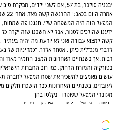
אמרה הי
המפעל הזה היה המשפחה שלי. חגגנו פה שמחות, חי
ידענו שהולכים לסגור, אבל לא חשבנו שזה יקרה כל כך 
קשה למצוא עבודה ואני לא יודעת מה יהיה בעתיד".
לדברי מנכ"לית כיתן , אסתר אלדר, "כמדיניות של 
רבות, אך בשנתיים האחרונות המצב החמיר מאוד וה
בטורקיה והמזרח הרחוק, כמו רוב החברות הישראליות
עושים מאמצים להשכיר את שטח המפעל לחברה תעש
לעובדים. בשנתיים האחרונות כבר הושכרו חלקים מ
מעובדי המפעל שפוטרו - נקלטו בהן".
דימונה
טקסטיל
יש עתיד
מאיר כהן
פיטורים
צרו קשר
פרסמו אצלנו
זמני היום
הסד