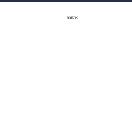
גיטל
גאווה
פרסומת