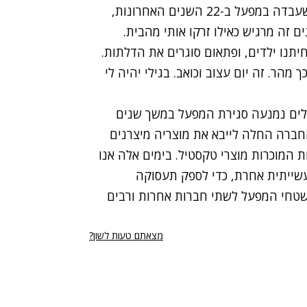
יבגניה סולבר, בת 57, אם לשני ילדים, מבקרת טיב שעבדה במפעל ב-22 השנים האחרונות,
ום בכאב: "ההרגשה קשה מאד. אחרי 22 שנים זה מרגיש כאילו זרקו אותי מהבית.
תנו ילדים, ופתאום סוגרים את הדלתות.
מהר. זה יום עצוב וכואב. בגילי יהיה לי
בעלים נמנעה סגירת המפעל במשך שנים
חברה החלה לייבא את מוצריה מיצרנים
 המוכרות מוצרי טקסטיל. בימים אלה אנו
ייתית אחרת, כדי לספק תעסוקה
שטחי המפעל לשתי חברות אחרות ורבים
מצאתם טעות לשון?
רי נגישות
תנאי השימוש
מדיניות הפרטיות
פרסום ממומן באתר