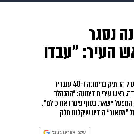
HIX
ספורט
כסף
הורים
עיצוב הבית
אופנה
די
ה נסגר
תכונים
פרויקטים מיוחדים
ש העיר: "עבדו
אחרי 52 שנות פעילות, נסגר היום מפעל הטקסטיל הוותיק בדימונה ו-40 עובדיו
ה. ראש עיריית דימונה: "ההנהלה
מפעל יישאר. בסוף פיטרו את כולם".
על "מטאור" הודיע שיקלוט חלק
עקבו אחרינו בגוגל