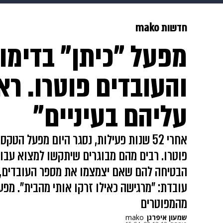
צבא וביטחון
makoZ
בריאות
חדשות mako
מפעל "כיתן" בדימונ
ויוה
משפט
תשעה חודשים
מ
והעובדים פוטרו. רא
עליהם בעיניים"
פוטרו. רבים מהם מבוגרים שיתקשו למצוא עבוד
הבטיחה להם שאם יצמצמו את מספר העובדים, ה
עובדת: "מרגישה כאילו זרקו אותי מהבית". מפ
מהמפוטרים
שמעון איפרגן
mako