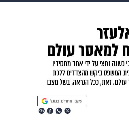
makoZ
בריאות
HIX
ספורט
כסף
הורים
עיצוב
לעזר
תשעה חודשים
מתכונים
פרויקטים מיוחדים
ח למאסר עולם
 כשנה וחצי על ידי אחד מחסידיו
ית המשפט ביקש מהצדדים ללכת
עולם. זאת, ככל הנראה, בשל מצבו
עקבו אחרינו בגוגל