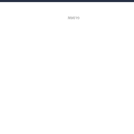
 הבית
אופנה
פרסומת