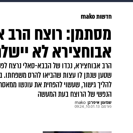
מוזיקה
תרבות
צבא וביטחון
חדשות mako
מסתמן: רוצח הרב א
דיגיטל
גאווה
ויוה
משפט
אבוחצירא לא יישל
הרב אבוחצירא, נכדו של הבבא-סאלי נרצח לפני
שטען שנתן לו עצות שהביאו להרס משפחתו. ב
להליך גישור, שעשוי להפחית את עונשו ממאסר 
הנפשי של הרוצח בעת המעשה
שמעון איפרגן
mako
פורסם:
10.01.13, 09:24