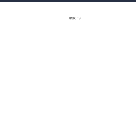
ופנה
דיגיטל
פרסומת