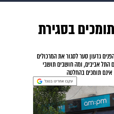
בריאות
HIX
ספורט
כסף
הורים
עיצוב הבית
א
ומכים בסגירת
שים
מתכונים
פרויקטים מיוחדים
נים גדעון סער לסגור את המרכולים
 התל אביבים, ומה חושבים תושבי
 אינם תומכים בהחלטה
עקבו אחרינו בגוגל