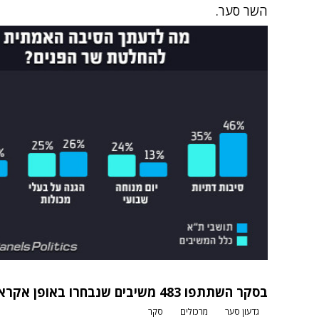
השר סער.
בסקר השתתפו 483 משיבים שנבחרו באופן אקראי מתוך הפאנל הפוליטי של Panel4All
גדעון סער
מרכולים
סקר