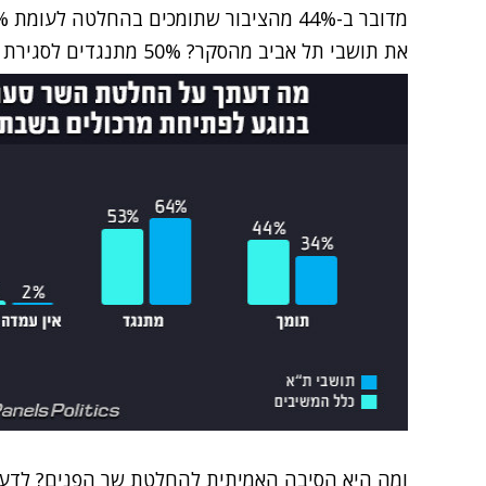
את תושבי תל אביב מהסקר? 50% מתנגדים לסגירת המרכולים בשבת מול 46% שתומכים בכך.
ומה היא הסיבה האמיתית להחלטת שר הפנים? לדעת 