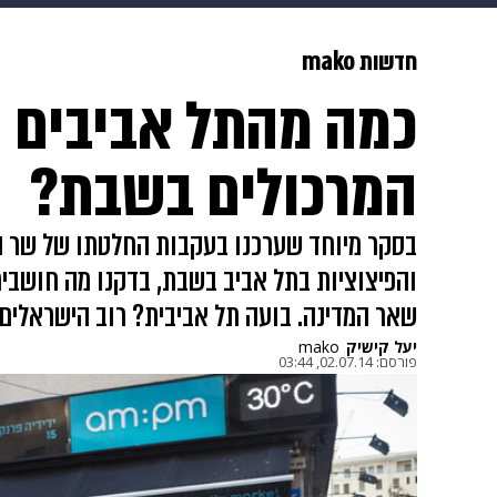
תרבות
צבא וביטחון
makoZ
חדשות mako
כמה מהתל אביבים ת
גאווה
ויוה
משפט
תשעה חוד
המרכולים בשבת?
בסקר מיוחד שערכנו בעקבות החלטתו של שר הפ
והפיצוציות בתל אביב בשבת, בדקנו מה חושבים
שאר המדינה. בועה תל אביבית? רוב הישראלים
יעל קישיק
mako
פורסם:
02.07.14, 03:44