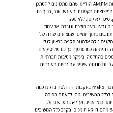
לסגור את דלתותיהם לראשונה מזה שנים רבות. ברשת AM:PM הודיעו שהם מתכוונים להסתכן
פיצוציות הקטנות. העונש, אגב, כרוך גם
סיכון לא קטן, ללא ספק.
 גדעון סער הולכת וגוברת. אל עמוד
תומכים בתוך יומיים, שמציעים שורה של
קנית גילה אלמגור תקפה בראיון לגלי
ה דתית זה כמו סרטן" וכך גם פוליטיקאים
ומכים בהחלטה, בעיקר מסיבות חברתיות
 יום מנוחה שיטיב עם זכויות העובדים
בסקר מיוחד שערך מכון המחקר "פאנלס פוליטיקס" עבור mako בעקבות ההחלטה בדקנו כמה
 לכלל המשיבים ומהי לדעתם הסיבה
ותר בתל אביב, אך לא בהפרש גדול.
64% מתושבי תל אביב מתנגדים להחלטה, בעוד 34% מהם דווקא תומכים. בקרב כלל המשיבים