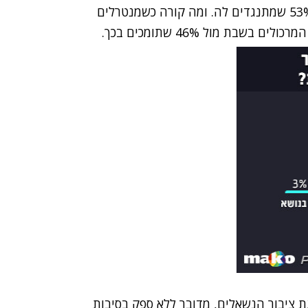
מדובר ב-44% מהציבור שתומכים בהחלטה לעומת 53% שמתנגדים לה. ומה קורה כשמנטרלים
ציבור הנשאלים, מדובר ללא ספק בסיבות