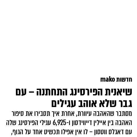
חדשות mako
שיאנית הפירסינג התחתנה – עם
גבר שלא אוהב עגילים
מסתבר שהאהבה עיוורת, אחרת איך תסבירו את סיפור
האהבה בין איילין דייווידסון ו-6,925 עגילי הפירסינג שלה
עם דאגלס ווטסון – לו אין אפילו תכשיט אחד על הגוף,