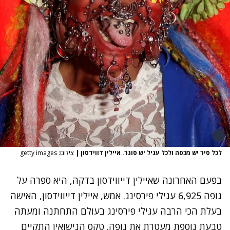
לכל סיר יש מכסה ולכל עגיל יש סוגר. איילין דווידסון
|
צילום: getty images
בפעם האחרונה שאיילין דייווידסון בדקה, היא ספרה על
גופה 6,925 עגילי פירסינג. אמש, איילין דייווידסון, האישה
בעלת הכי הרבה עגילי פירסינג בעולם התחתנה ומעתה
טבעת נוספת מעטרת את גופה. טקס הנישואין התקיים