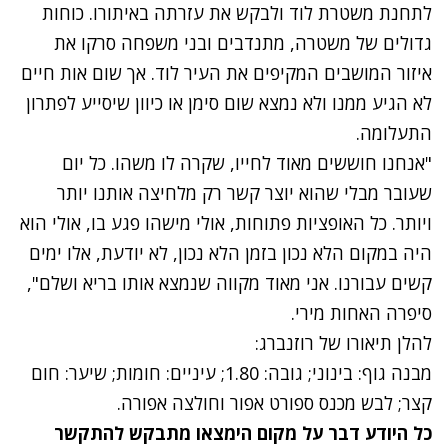
לתחנת משטרת לוד ולבקש את עזרתה באיתורו.
כוחות
גדולים של משטרה, מתנדבים ובני משפחה סרקו את
איזור המושבים המקיפים את העיר לוד. אך שום אות חיים
לא הגיע ממנו ולא נמצא שום סימן או כיוון שיסייע לפתרון
התעלומה.
"אנחנו חוששים מאוד לחייו, שקרה לו משהו. כל יום
שעובר מבלי שהוא יוצר קשר רק מלחיצה אותנו יותר
ויותר. כל האופציות פתוחות, אולי מישהו פגע בו, אולי הוא
היה במקום הלא נכון בזמן הלא נכון, לא יודעת, אלו ימים
קשים עבורנו. אני מאוד מקווה שנמצא אותו בריא ושלם",
סיפרה האחות מירי.
להלן תיאורו של רוזנברג:
מבנה גוף: בינוני; גובה: 1.80; עיניים: חומות; שיער: חום
קצר; לבש מכנס ספורט אפור וחולצה אפורה.
כל היודע דבר על מקום הימצאו מתבקש להתקשר