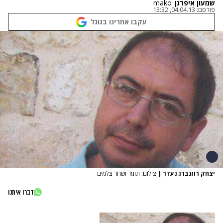
שמעון איפרגן
mako
פורסם:
04.04.13, 13:32
עקבו אחרינו בגוגל
יצחק רוזנברג נעדר
|
צילום: תומר ושחר צלמים
דברו איתנו