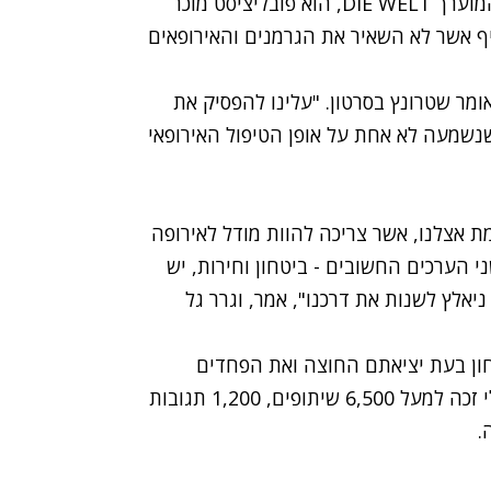
שטרונץ, שכיהן בעבר גם כעורך של העיתון הכלכלי המוערך DIE WELT, הוא פובליציסט מוכר
ף אשר לא השאיר את הגרמנים והאירופאים
ומר שטרונץ בסרטון. "עלינו להפסיק את
שנשמעה לא אחת על אופן הטיפול האירופאי
אצלנו, אשר צריכה להוות מודל לאירופה
ני הערכים החשובים - ביטחון וחירות, יש
יאלץ לשנות את דרכנו", אמר, וגרר גל
טחון בעת יציאתם החוצה ואת הפחדים
והחששות מהשינוי שעוברת אירופה. הסרטון הוויראלי זכה למעל 6,500 שיתופים, 1,200 תגובות
.