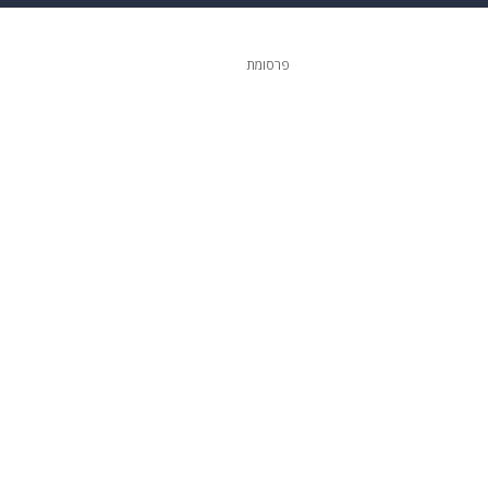
גיטל
גאווה
פרסומת