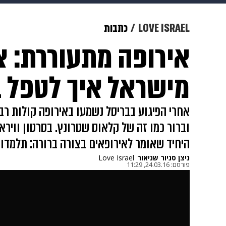
צבא וביטחון
makoZ
בריאות
LOVE ISRAEL
כתבות
אירופה מתעוררת: צ
ויוה
משפט
תשעה חודשים
מ
מישראל איך לטפל ב
אחרי הפיגוע בבריסל נשמעו באירופה קולות רבי
וברור כמו זה של קלאוס שטרונץ. בסרטון ווירא
היחיד שאומר לאירופאים בצורה ברורה: תלמדו
ניצן סניור שניאור
Love Israel
פורסם:
24.03.16, 11:29