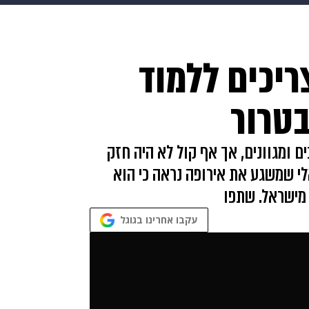
HIX
ספורט
כסף
הורים
עיצוב הבית
אופנה
די
ריכים ללמוד
תכונים
פרויקטים מיוחדים
טרור
ם ומגוונים, אך אף קול לא היה חזק
לי שמשגע את אירופה נראה כי הוא
 מישראל. שתפו
עקבו אחרינו בגוגל