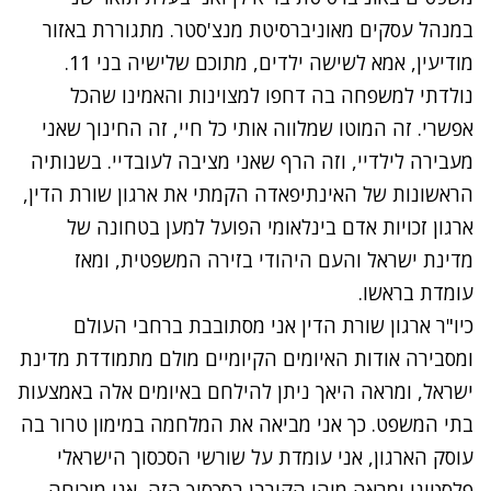
במנהל עסקים מאוניברסיטת מנצ'סטר. מתגוררת באזור
מודיעין, אמא לשישה ילדים, מתוכם שלישיה בני 11.
נולדתי למשפחה בה דחפו למצוינות והאמינו שהכל
אפשרי. זה המוטו שמלווה אותי כל חיי, זה החינוך שאני
מעבירה לילדיי, וזה הרף שאני מציבה לעובדיי. בשנותיה
הראשונות של האינתיפאדה הקמתי את
ארגון שורת הדין
,
ארגון זכויות אדם בינלאומי הפועל למען בטחונה של
מדינת ישראל והעם היהודי בזירה המשפטית, ומאז
עומדת בראשו.
כיו"ר ארגון שורת הדין אני מסתובבת ברחבי העולם
ומסבירה אודות האיומים הקיומיים מולם מתמודדת מדינת
ישראל, ומראה היאך ניתן להילחם באיומים אלה באמצעות
בתי המשפט. כך אני מביאה את המלחמה במימון טרור בה
עוסק הארגון, אני עומדת על שורשי הסכסוך הישראלי
פלסטיני ומראה מיהו הקורבן בסכסוך הזה, אני מוכיחה