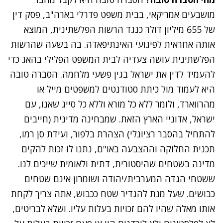
מושבעים אמריקאי, בבית משפט פדרלי בארה"ב, פסק דין
של 655 מיליון דולר כנגד הרשות הפלשתינית, המוצא
אותה אחראית לפיגועי האינתיפאדה. בה בשעה שהרשות
הפלשתינית עושה צעדיה לבית המשפט הפלילי בהאג כדי
להעמיד לדין את ישראל בגין פשעי מלחמה. הסברה טובה
היא לעמוד מול כיתת סטודנטים למשפטים מייל או
מהרווארד, ולומר ללא כל מורא וללא כל סייג שאנו, עם
ישראל, אדוניי הארץ הזאת. שמבחינה מדינית (חייבים
להתחיל בהסבר רציונלי) הצהרת בלפור, ועידת סן רמו,
תכנית החלוקה וההצבעה באו"ם, נתנו לו זכות להקים
מדינה בשטחים שהיסטורית, דתית ולאומית שייכים לנו.
ששטחי הגדה המערבית/יהודה ושומרון אינם שטחים
כבושים. שעל מנת להגדיר שטח ככבוש, אתה צריך לקחת
אותו מאלה שהיו להם זכויות בעלות עליו. ושלא לבריטים,