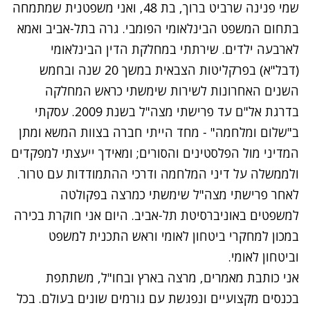
שמי פנינה שרביט ברוך, בת 48, ואני משפטנית שמתמחה
בתחום המשפט הבינלאומי הפומבי. גרה בתל-אביב ואמא
לארבעה ילדים. שירתתי במחלקת הדין הבינלאומי
(דבל"א) בפרקליטות הצבאית במשך 20 שנה ובחמש
השנים האחרונות לשירות שימשתי כראש המחלקה
בדרגת אל"ם עד פרישתי מצה"ל בשנת 2009. עסקתי
ב"שלום ומלחמה" - מחד הייתי חברה בצוות המשא ומתן
המדיני מול הפלסטינים והסורים; ומאידך ייעצתי למפקדים
ולממשלה על דיני המלחמה ודרכי ההתמודדות עם טרור.
לאחר פרישתי מצה"ל שימשתי כמרצה בפקולטה
למשפטים באוניברסיטת תל-אביב. היום אני חוקרת בכירה
במכון למחקרי ביטחון לאומי וראש התכנית למשפט
וביטחון לאומי.
אני
כותבת מאמרים
, מרצה בארץ ובחו"ל, משתתפת
בכנסים מקצועיים ונפגשת עם גורמים שונים בעולם. בכל