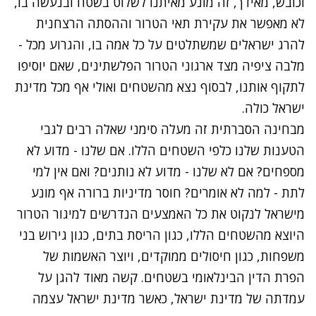
וכובש, מאידך, זה מונע מאיתנו לשלוט בשטח ובנעשה בו,
לא מאפשר את עקירת תאי הטרור וההסתה הרצחנית
להרג ישראלים שמשתלטים על כל אמה בו, והגרוע מכל -
מלבה ציפיה מצד ארגוני הטרור הפלשתינים, שאם יוסיפו
לתקוף אותנו, לבסוף נצא מהשטחים ואולי אף מכל מדינת
ישראל כולה.
מבחינה הסברתית זה מעלה סימני שאלה רבים לגבי
הטענות שלנו כלפי השטחים הללו. אם שלנו - מדוע לא
מספחים? אם לא שלנו - מדוע לא נותנים? ואם אין למי
לתת - למה לא אומרים? חוסר מדיניות ברורה אף מונע
מישראל לנקוט את כל האמצעים הנדרשים למיגור הטרור
היוצא מהשטחים הללו, כגון הריסת בתים, כגון גירוש בני
משפחות, כגון חיסולים ממוקדים, ויוצר האשמות של
הפרת הדין הבינלאומי בשטחים. קשה מאוד להגן על
עמדתה של מדינת ישראל, כאשר מדינת ישראל עצמה