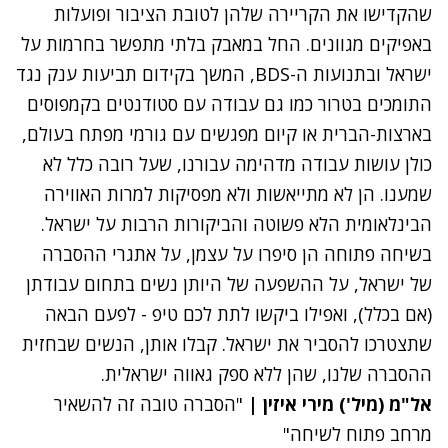
שהקדישו את הקריירה שלהן לטובת הציבור ופועלות
באפיקים מגוונים. החל במאבק בלתי מתפשר בחרמות על
ישראל ובתנועות ה-BDS, המשך בקידום תביעות ענק נגד
התומכים בטרור כמו גם עבודה עם סטודנטים בקמפוסים
בארצות-הברית או קיום מפגשים עם גורמי מפתח בעולם,
כולן עושות עבודה מדהימה עבורנו, שעל רובה כלל לא
שמענו. הן לא מתייאשות ולא מפסיקות למרות האווירה
הבינלאומית הלא פשוטה והביקורות הרבות על ישראל.
בשיחה פתוחה הן סיפרו על עצמן, על אתגרי ההסברה
של ישראל, על ההשפעה של היותן נשים בתחום עבודתן
(אם בכלל), ואפילו ביקשו לתת לכם טיפ - לפעם הבאה
שתצטרכו להסביר את ישראל. קבלו אותן, הנשים שבחזית
ההסברה שלנו, שהן ללא ספק גאווה ישראלית.
אל"מ (מיל') מירי איזין |
"הסברה טובה זה להשאיר
מרחב פתוח לשיחה"