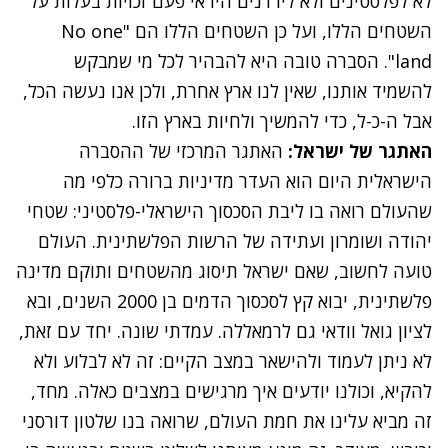
לא לפלסטינים ולא לירדנים היו אי פעם זכויות בעלות על
השטחים הללו, ועל כן השטחים הללו הם "No one
land". הסברה טובה היא להבהיר לכל מי שמבקש
להשמיד אותנו, שאין לנו ארץ אחרת, ולכן אנו נעשה הכל,
אבל ה-כ-ל, כדי להמשיך ולחיות בארץ הזו.
האתגר של ישראל:
האתגר המרכזי של ההסברה
הישראלית היום הוא העדר מדיניות ברורה כלפי מה
שהעולם רואה בו ליבת הסכסוך הישראלי-פלסטיני: שטחי
יהודה ושומרון ועתידה של הרשות הפלשתינית. העולם
טועה לחשוב, שאם ישראל תיסוג מהשטחים ותוקם מדינה
פלשתינית, יבוא קץ לסכסוך הדמים בן 2000 השנים, ובא
לציון גואל וודאי גם לרמאללה. עמדתי שונה. יחד עם זאת,
לא ניתן לעמוד ולהישאר במצב הקיים: זה לא לבלוע ולא
להקיא, וכולנו יודעים איך מרגישים במצבים כאלה. מחד,
זה מביא עלינו את חמת העולם, שרואה בנו שלטון דורסני