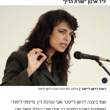
יו"ר ארגון "שורת הדין"
ניצנה דרשן-לייטנר
|
צילום: באדיבות ניצנה דרשן-לייטנר
שמי ניצנה דרשן-לייטנר ואני עורכת דין. סיימתי לימודי
משפטים באוניברסיטת בר אילן ואני בעלת תואר שני