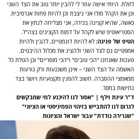
לזולת. היותי אישה עוזר לי להבין יותר טוב את הצד השני
וכן את הקהל מולו אני ניצבת וכן להיות פחות אגרסיבית.
כאשה, שהיא קצינה בכירה, אני מצליחה לנתץ את
הסטריאוטיפ שיש לקהל על דמות הקצינים בצה"ל.
הטיפ של פנינה:
לא להיות דוגמטיים, להבין ולהיות
אמפטיים גם לצד השני ולהציג את מכלול ההיבטים.
טענות שאנחנו "הכי טובים" ו"הכי מוסריים" וכן הטלת כל
האשמה על הצד השני – אינן משכנעות ורק גורעות
ממאמצי ההסברה. חשוב להפגין מקצועיות ויושר בצד
נחישות במסר.
ד"ר עינת וילף | "אסור לנו להיכנע למי שמבקשים
לגרום לנו להתבייש בזיהוי הפמיניסטי או הציוני"
"שגרירה נודדת" עבור ישראל והציונות