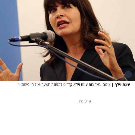
עינת וילף
|
צילום: באדיבות עינת וילף. קרדיט לתמונת השער: איליה יפימוביץ'
פרסומת