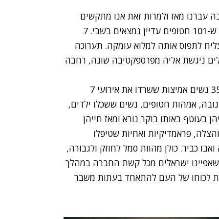
 7 באוקטובר 2023. כל כך הרבה עברנו מאז ולמרות זאת אנו מתקשים
לעכל את מה שהתרחש באותו יום נורא ואת העובדה ש-101 חטופים עדיין נמצאים בשבי. 7
ליח לתפוס אותה למלוא עומקה. תערוכה
ים
ניגשת אליה מפרספקטיבה שונה, רחבה
"06:29 - מחושך לאור" מביאה את סיפור גבורתן של 35 נשים אמיצות ששרדו את אירועי 7
ובה, אמהות חטופים, נשים ששכלו ילדים,
ן בעוטף באותו בוקר נורא ומאז חייהן
הצלה, פראמדיקיות ואחיות שטיפלו
אבו כביר. כולן מהוות סמל לחוזק ולגבורה,
 שאפיינו ישראלים מכל קשת החברה במהלך
ת לכוחו של העם להתאחד בעתות משבר