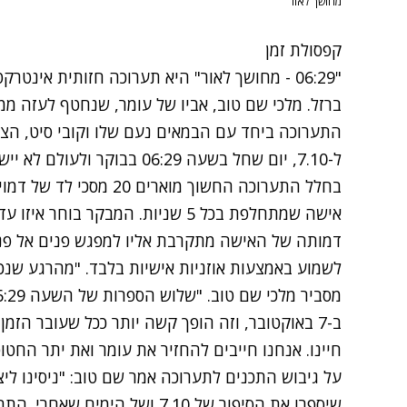
מחושך לאור
קפסולת זמן
"06:29 - מחושך לאור" היא תערוכה חזותית אי
ברזל. מלכי שם טוב, אביו של עומר, שנחטף לעזה ממ
התערוכה ביחד עם הבמאים נעם שלו וקובי סיט, הצוו
ל-7.10, יום שחל בשעה 06:29 בבוקר ולעולם לא יישכח.
בחלל התערוכה החשוך מואר
אישה שמתחלפת בכל 5 שניות. המבקר ב
דמותה של האישה מתקרבת אליו למפגש פנים אל פני
לשמוע באמצעות אוזניות אישיות בלבד. "מהרגע שנכ
ב-7 באוקטובר, וזה הופך קשה יותר ככל שעובר הזמ
חיינו. אנחנו חייבים להחזיר את עומר ואת יתר החטו
על גיבוש התכנים לתערוכה אמר שם טוב: "ניסינו לי
שיספרו את הסיפור של 7.10 ושל הי