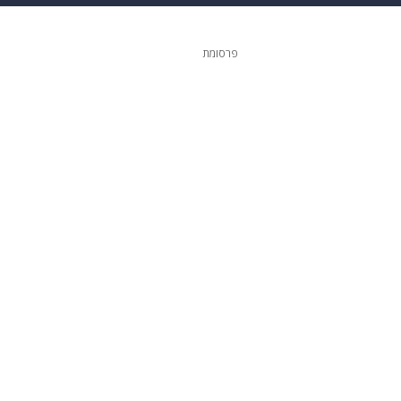
 הבית
אופנה
פרסומת