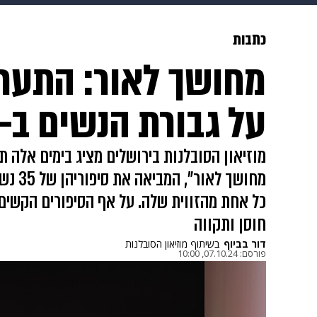
מוזיקה
תרבות
צבא וביטחון
כתבות
מחושך לאור: התער
דיגיטל
גאווה
ויוה
משפט
על גבורת הנשים ב-7 באוקטובר
מחושך 
כל אחת מהזווית שלה. על אף הסיפורים הקשים
חוסן ותקווה
דור בביוף
בשיתוף מוזיאון הסובלנות
פורסם:
07.10.24, 10:00