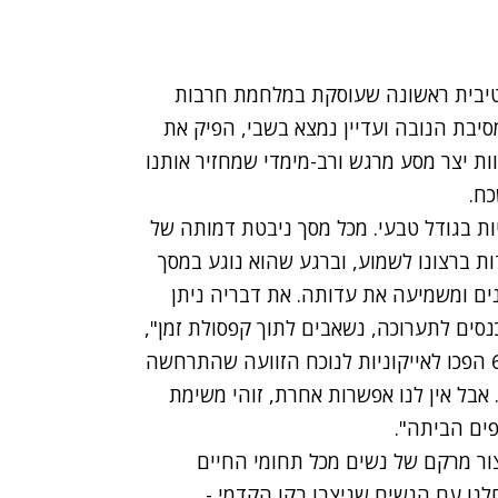
נטרקטיבית ראשונה שעוסקת במלחמת חרבות
סיבת הנובה ועדיין נמצא בשבי, הפיק את
ת יצר מסע מרגש ורב-מימדי שמחזיר אותנו
ים 20 מסכי לד של דמויות בגודל טבעי. מכל מסך ניבטת דמותה של
וחר איזו עדות ברצונו לשמוע, וברגע שהוא נוגע במסך
ם ומשמיעה את עדותה. את דבריה ניתן
נסים לתערוכה, נשאבים לתוך קפסולת זמן",
מסביר מלכי שם טוב. "שלוש הספרות של השעה 6:29 הפכו לאייקוניות לנוכח הזוועה שהתרחשה
ן. אבל אין לנו אפשרות אחרת, זוהי משימת
פים הביתה".
צור מרקם של נשים מכל תחומי החיים
מים שאחרי. התחלנו עם הנשים שניצבו בקו הקדמי -