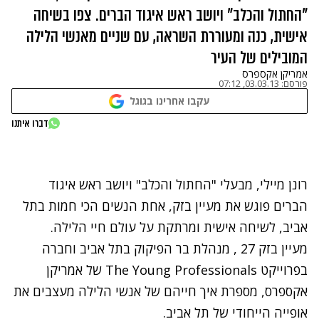
"החתול והכלב" ויושב ראש איגוד הברים. צפו בשיחה
אישית, כנה ומעוררת השראה, עם שניים מאנשי הלילה
המובילים של העיר
אמריקן אקספרס
פורסם:
03.03.13, 07:12
עקבו אחרינו בגוגל
נתקלנו בבעיה
דברו איתנו
נסה שוב
רונן מיילי, מבעלי "החתול והכלב" ויושב ראש איגוד
הברים פוגש את מעיין בזק, אחת הנשים הכי חמות בתל
אביב, לשיחה אישית ומרתקת על עולם חיי הלילה.
מעיין בזק 27 , מנהלת בר הפיקוק בתל אביב וחברה
בפרוייקט The Young Professionals של אמריקן
אקספרס, מספרת איך חייהם של אנשי הלילה מעצבים את
אופייה הייחודי של תל אביב.